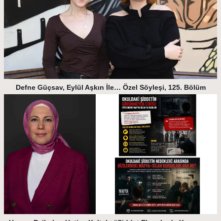
Defne Güçsav, Eylül Aşkın İle… Özel Söyleşi, 125. Bölüm