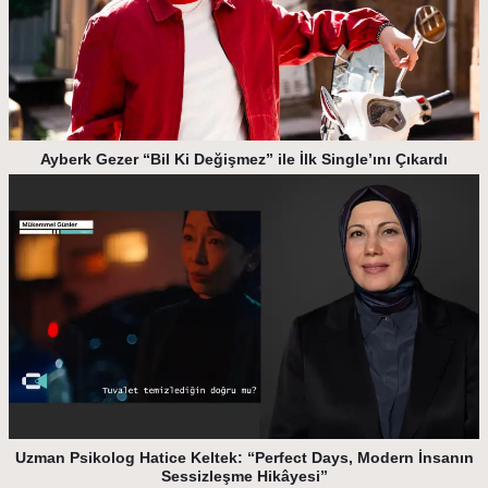
Ayberk Gezer “Bil Ki Değişmez” ile İlk Single’ını Çıkardı
Uzman Psikolog Hatice Keltek: “Perfect Days, Modern İnsanın
Sessizleşme Hikâyesi”