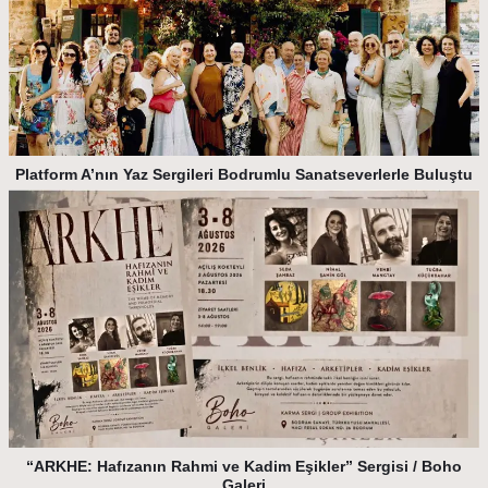
Platform A’nın Yaz Sergileri Bodrumlu Sanatseverlerle Buluştu
“ARKHE: Hafızanın Rahmi ve Kadim Eşikler” Sergisi / Boho
Galeri