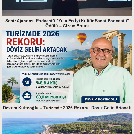
Şehir Ajandası Podcast’i “Yılın En İyi Kültür Sanat Podcast’i”
Ödülü – Gizem Ertürk
Devrim Küfteoğlu – Turizmde 2026 Rekoru: Döviz Geliri Artacak