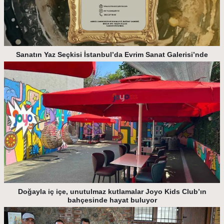
Sanatın Yaz Seçkisi İstanbul’da Evrim Sanat Galerisi’nde
Doğayla iç içe, unutulmaz kutlamalar Joyo Kids Club’ın
bahçesinde hayat buluyor