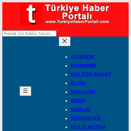
A
r
a
GÜNDEM
EKONOMİ
KÜLTÜR-SANAT
BLOG
MAGAZİN
SPOR
SAĞLIK
TEKNOLOJİ
MULTİ MEDYA