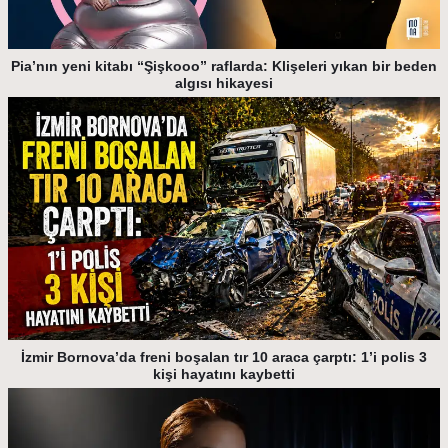
Pia’nın yeni kitabı “Şişkooo” raflarda: Klişeleri yıkan bir beden
algısı hikayesi
İzmir Bornova’da freni boşalan tır 10 araca çarptı: 1’i polis 3
kişi hayatını kaybetti