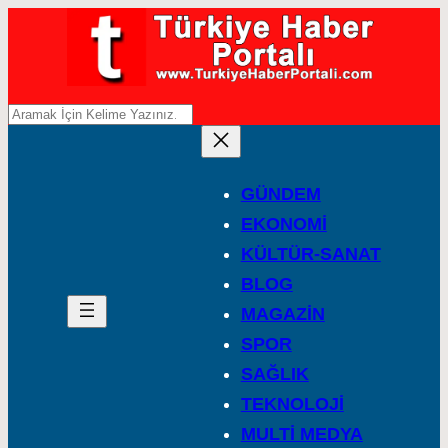
A
r
a
GÜNDEM
EKONOMİ
KÜLTÜR-SANAT
BLOG
MAGAZİN
SPOR
SAĞLIK
TEKNOLOJİ
MULTİ MEDYA