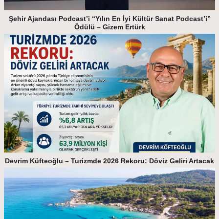
Şehir Ajandası Podcast’i “Yılın En İyi Kültür Sanat Podcast’i”
Ödülü – Gizem Ertürk
Devrim Küfteoğlu – Turizmde 2026 Rekoru: Döviz Geliri Artacak