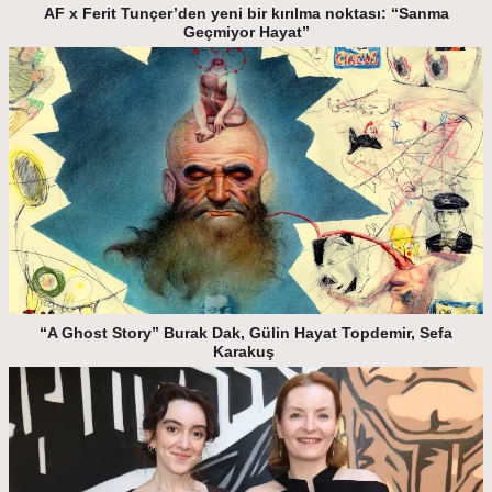
AF x Ferit Tunçer’den yeni bir kırılma noktası: “Sanma
Geçmiyor Hayat”
“A Ghost Story” Burak Dak, Gülin Hayat Topdemir, Sefa
Karakuş