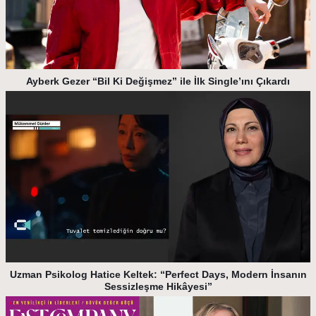
Ayberk Gezer “Bil Ki Değişmez” ile İlk Single’ını Çıkardı
Uzman Psikolog Hatice Keltek: “Perfect Days, Modern İnsanın
Sessizleşme Hikâyesi”