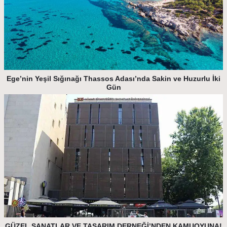
Ege’nin Yeşil Sığınağı Thassos Adası’nda Sakin ve Huzurlu İki
Gün
GÜZEL SANATLAR VE TASARIM DERNEĞİ’NDEN KAMUOYUNA!