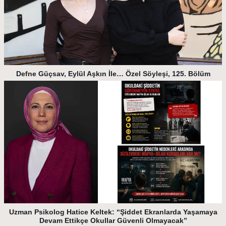
Defne Güçsav, Eylül Aşkın İle… Özel Söyleşi, 125. Bölüm
Uzman Psikolog Hatice Keltek: “Şiddet Ekranlarda Yaşamaya
Devam Ettikçe Okullar Güvenli Olmayacak”