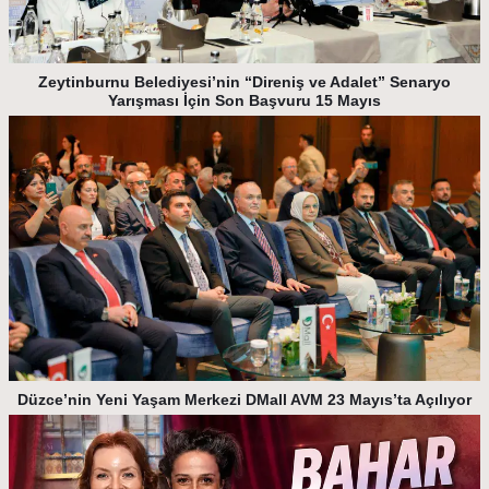
Zeytinburnu Belediyesi’nin “Direniş ve Adalet” Senaryo
Yarışması İçin Son Başvuru 15 Mayıs
Düzce’nin Yeni Yaşam Merkezi DMall AVM 23 Mayıs’ta Açılıyor