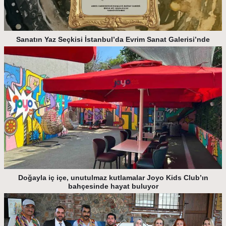
Sanatın Yaz Seçkisi İstanbul’da Evrim Sanat Galerisi’nde
Doğayla iç içe, unutulmaz kutlamalar Joyo Kids Club’ın
bahçesinde hayat buluyor