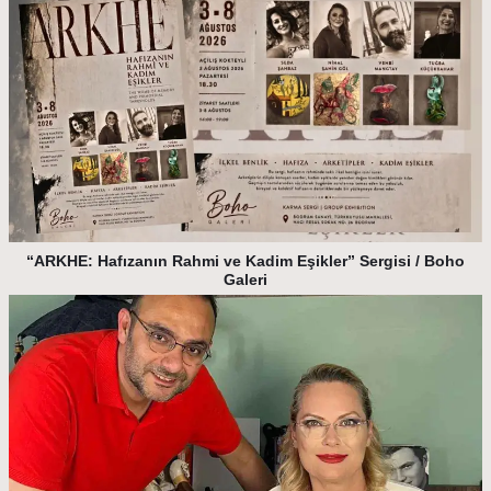
“ARKHE: Hafızanın Rahmi ve Kadim Eşikler” Sergisi / Boho
Galeri