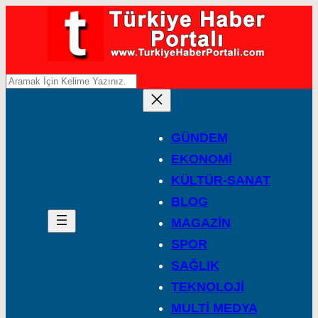
A
r
a
GÜNDEM
EKONOMİ
KÜLTÜR-SANAT
BLOG
MAGAZİN
SPOR
SAĞLIK
TEKNOLOJİ
MULTİ MEDYA