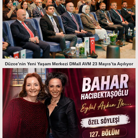
Düzce’nin Yeni Yaşam Merkezi DMall AVM 23 Mayıs’ta Açılıyor