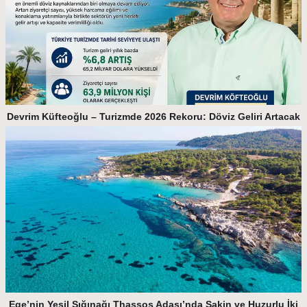
Devrim Küfteoğlu – Turizmde 2026 Rekoru: Döviz Geliri Artacak
Ege’nin Yeşil Sığınağı Thassos Adası’nda Sakin ve Huzurlu İki