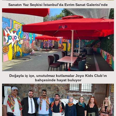
Sanatın Yaz Seçkisi İstanbul’da Evrim Sanat Galerisi’nde
Doğayla iç içe, unutulmaz kutlamalar Joyo Kids Club’ın
bahçesinde hayat buluyor