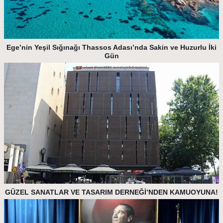
Ege’nin Yeşil Sığınağı Thassos Adası’nda Sakin ve Huzurlu İki
Gün
GÜZEL SANATLAR VE TASARIM DERNEĞİ’NDEN KAMUOYUNA!