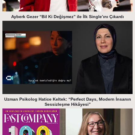
Ayberk Gezer “Bil Ki Değişmez” ile İlk Single’ını Çıkardı
Uzman Psikolog Hatice Keltek: “Perfect Days, Modern İnsanın
Sessizleşme Hikâyesi”