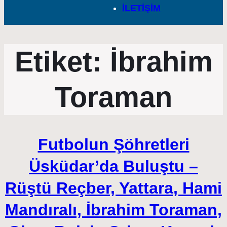
İLETİŞİM
Etiket:
İbrahim
Toraman
Futbolun Şöhretleri
Üsküdar’da Buluştu –
Rüştü Reçber, Yattara, Hami
Mandıralı, İbrahim Toraman,