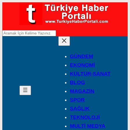
A
r
a
GÜNDEM
EKONOMİ
KÜLTÜR-SANAT
BLOG
MAGAZİN
SPOR
SAĞLIK
TEKNOLOJİ
MULTİ MEDYA