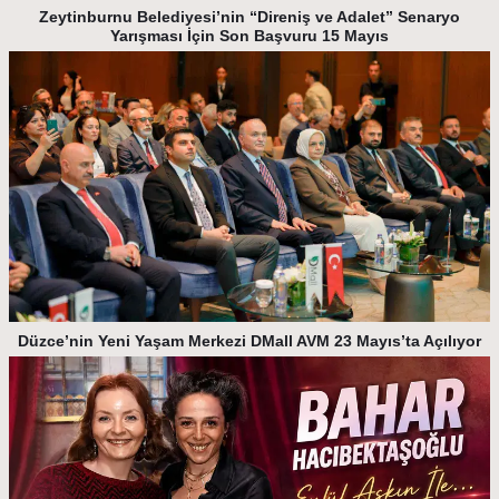
Zeytinburnu Belediyesi’nin “Direniş ve Adalet” Senaryo
Yarışması İçin Son Başvuru 15 Mayıs
Düzce’nin Yeni Yaşam Merkezi DMall AVM 23 Mayıs’ta Açılıyor