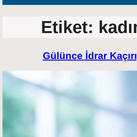
Etiket:
kadı
Gülünce İdrar Kaçır