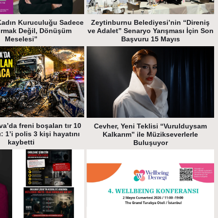
Kadın Kuruculuğu Sadece
Zeytinburnu Belediyesi’nin “Direniş
urmak Değil, Dönüşüm
ve Adalet” Senaryo Yarışması İçin Son
Meselesi”
Başvuru 15 Mayıs
a’da freni boşalan tır 10
Cevher, Yeni Teklisi “Vurulduysam
: 1’i polis 3 kişi hayatını
Kalkarım” ile Müzikseverlerle
kaybetti
Buluşuyor