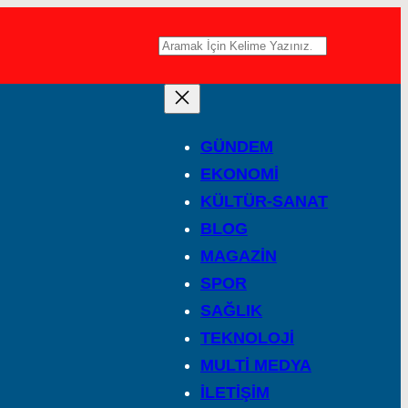
A
r
a
GÜNDEM
EKONOMİ
KÜLTÜR-SANAT
BLOG
MAGAZİN
SPOR
SAĞLIK
TEKNOLOJİ
MULTİ MEDYA
İLETİŞİM