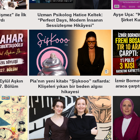
Ayşe Uça: “
şmez” ile İlk
Uzman Psikolog Hatice Keltek:
Şirket K
rdı
“Perfect Days, Modern İnsanın
Sessizleşme Hikâyesi”
İzmir Bornov
Eylül Aşkın
Pia’nın yeni kitabı “Şişkooo” raflarda:
araca çarptı
27. Bölüm
Klişeleri yıkan bir beden algısı
hikayesi