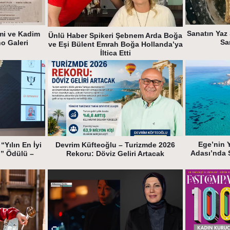
Sanatın Yaz 
mi ve Kadim
Ünlü Haber Spikeri Şebnem Arda Boğa
Sa
ho Galeri
ve Eşi Bülent Emrah Boğa Hollanda’ya
İltica Etti
Ege’nin 
“Yılın En İyi
Devrim Küfteoğlu – Turizmde 2026
Adası’nda 
i” Ödülü –
Rekoru: Döviz Geliri Artacak
k