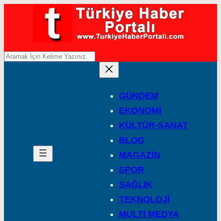
A
r
a
GÜNDEM
EKONOMİ
KÜLTÜR-SANAT
BLOG
MAGAZİN
SPOR
SAĞLIK
TEKNOLOJİ
MULTİ MEDYA