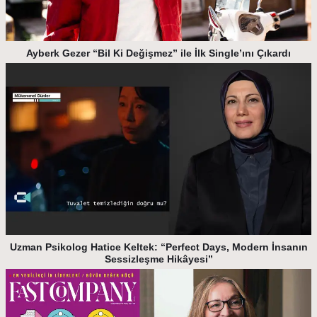
Ayberk Gezer “Bil Ki Değişmez” ile İlk Single’ını Çıkardı
Uzman Psikolog Hatice Keltek: “Perfect Days, Modern İnsanın
Sessizleşme Hikâyesi”