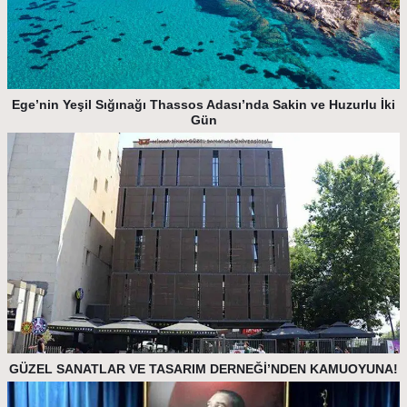
Ege’nin Yeşil Sığınağı Thassos Adası’nda Sakin ve Huzurlu İki
Gün
GÜZEL SANATLAR VE TASARIM DERNEĞİ’NDEN KAMUOYUNA!