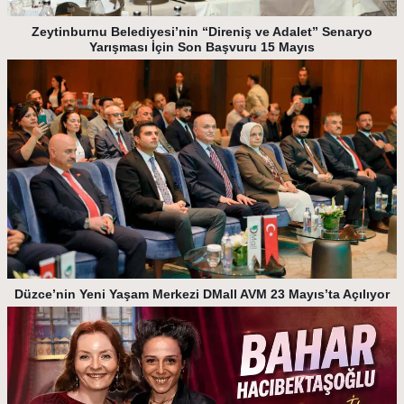
Zeytinburnu Belediyesi’nin “Direniş ve Adalet” Senaryo
Yarışması İçin Son Başvuru 15 Mayıs
Düzce’nin Yeni Yaşam Merkezi DMall AVM 23 Mayıs’ta Açılıyor