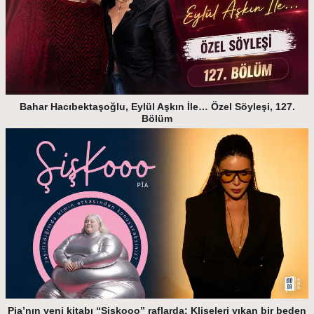
Bahar Hacıbektaşoğlu, Eylül Aşkın İle… Özel Söyleşi, 127.
Bölüm
Pia’nın yeni kitabı “Şişkooo” raflarda: Klişeleri yıkan bir beden