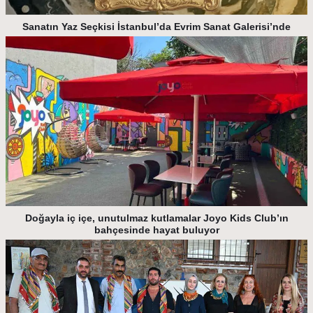
Sanatın Yaz Seçkisi İstanbul’da Evrim Sanat Galerisi’nde
Doğayla iç içe, unutulmaz kutlamalar Joyo Kids Club’ın
bahçesinde hayat buluyor