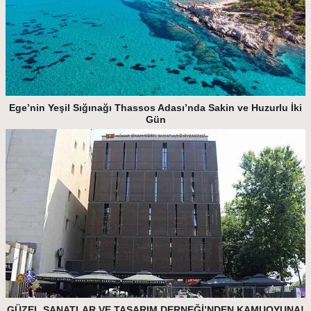
Ege’nin Yeşil Sığınağı Thassos Adası’nda Sakin ve Huzurlu İki
Gün
GÜZEL SANATLAR VE TASARIM DERNEĞİ’NDEN KAMUOYUNA!