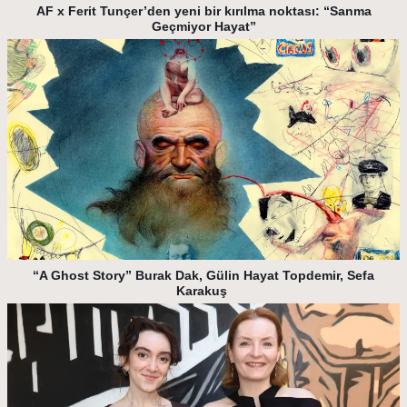
AF x Ferit Tunçer’den yeni bir kırılma noktası: “Sanma
Geçmiyor Hayat”
“A Ghost Story” Burak Dak, Gülin Hayat Topdemir, Sefa
Karakuş