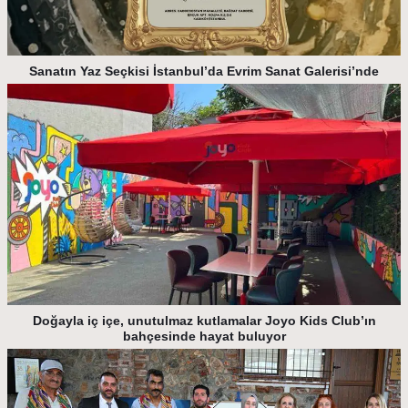
Sanatın Yaz Seçkisi İstanbul’da Evrim Sanat Galerisi’nde
Doğayla iç içe, unutulmaz kutlamalar Joyo Kids Club’ın
bahçesinde hayat buluyor