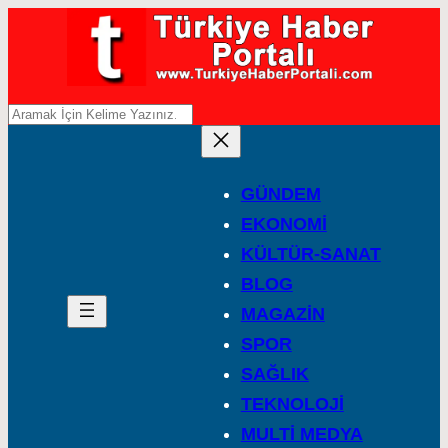
A
r
a
GÜNDEM
EKONOMİ
KÜLTÜR-SANAT
BLOG
MAGAZİN
SPOR
SAĞLIK
TEKNOLOJİ
MULTİ MEDYA