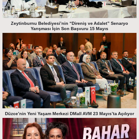
Zeytinburnu Belediyesi’nin “Direniş ve Adalet” Senaryo
Yarışması İçin Son Başvuru 15 Mayıs
Düzce’nin Yeni Yaşam Merkezi DMall AVM 23 Mayıs’ta Açılıyor