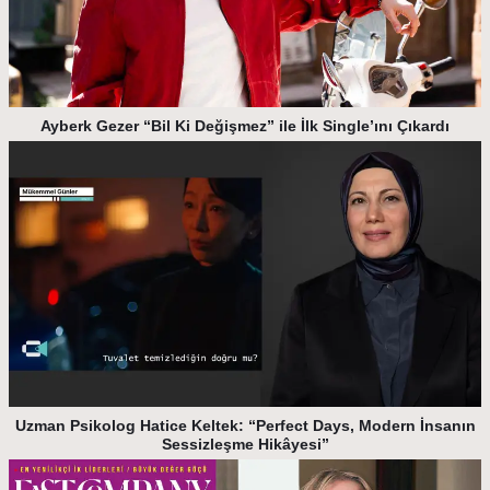
Ayberk Gezer “Bil Ki Değişmez” ile İlk Single’ını Çıkardı
Uzman Psikolog Hatice Keltek: “Perfect Days, Modern İnsanın
Sessizleşme Hikâyesi”