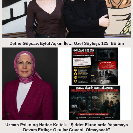
Defne Güçsav, Eylül Aşkın İle… Özel Söyleşi, 125. Bölüm
Uzman Psikolog Hatice Keltek: “Şiddet Ekranlarda Yaşamaya
Devam Ettikçe Okullar Güvenli Olmayacak”