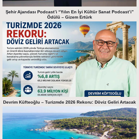
Şehir Ajandası Podcast’i “Yılın En İyi Kültür Sanat Podcast’i”
Ödülü – Gizem Ertürk
Devrim Küfteoğlu – Turizmde 2026 Rekoru: Döviz Geliri Artacak