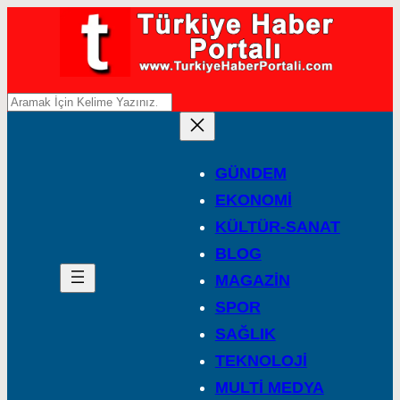
A
r
a
GÜNDEM
EKONOMİ
KÜLTÜR-SANAT
BLOG
MAGAZİN
SPOR
SAĞLIK
TEKNOLOJİ
MULTİ MEDYA