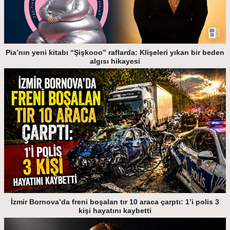
Pia’nın yeni kitabı “Şişkooo” raflarda: Klişeleri yıkan bir beden
algısı hikayesi
İzmir Bornova’da freni boşalan tır 10 araca çarptı: 1’i polis 3
kişi hayatını kaybetti