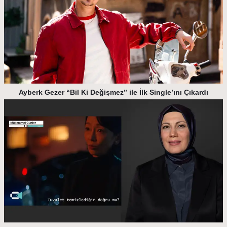
Ayberk Gezer “Bil Ki Değişmez” ile İlk Single’ını Çıkardı