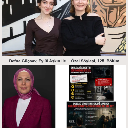
Defne Güçsav, Eylül Aşkın İle… Özel Söyleşi, 125. Bölüm