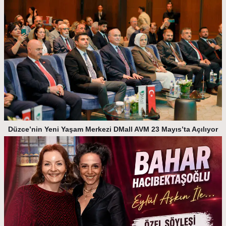
Düzce’nin Yeni Yaşam Merkezi DMall AVM 23 Mayıs’ta Açılıyor