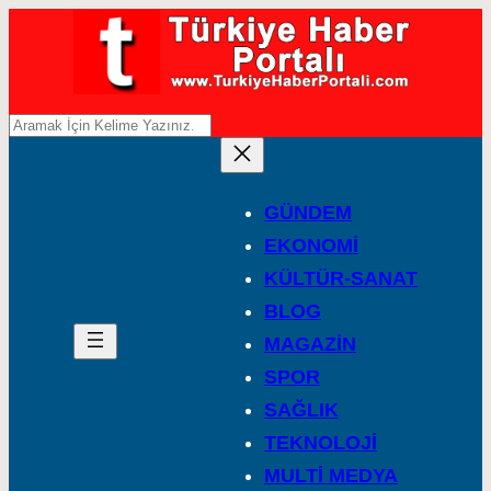
A
r
a
GÜNDEM
EKONOMİ
KÜLTÜR-SANAT
BLOG
MAGAZİN
SPOR
SAĞLIK
TEKNOLOJİ
MULTİ MEDYA