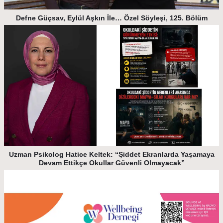
Defne Güçsav, Eylül Aşkın İle… Özel Söyleşi, 125. Bölüm
Uzman Psikolog Hatice Keltek: “Şiddet Ekranlarda Yaşamaya
Devam Ettikçe Okullar Güvenli Olmayacak”