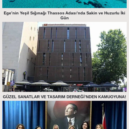
Ege’nin Yeşil Sığınağı Thassos Adası’nda Sakin ve Huzurlu İki
Gün
GÜZEL SANATLAR VE TASARIM DERNEĞİ’NDEN KAMUOYUNA!