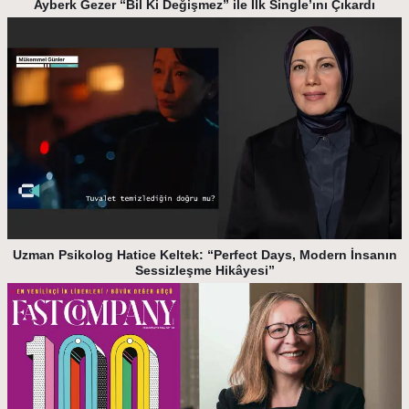
Ayberk Gezer “Bil Ki Değişmez” ile İlk Single’ını Çıkardı
Uzman Psikolog Hatice Keltek: “Perfect Days, Modern İnsanın
Sessizleşme Hikâyesi”