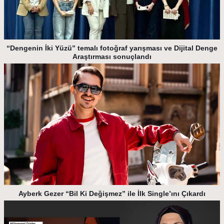
“Dengenin İki Yüzü” temalı fotoğraf yarışması ve Dijital Denge
Araştırması sonuçlandı
Ayberk Gezer “Bil Ki Değişmez” ile İlk Single’ını Çıkardı