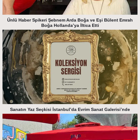
Ünlü Haber Spikeri Şebnem Arda Boğa ve Eşi Bülent Emrah
Boğa Hollanda’ya İltica Etti
Sanatın Yaz Seçkisi İstanbul’da Evrim Sanat Galerisi’nde