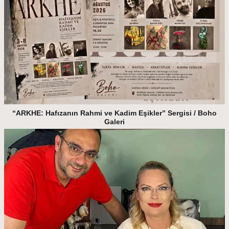
“ARKHE: Hafızanın Rahmi ve Kadim Eşikler” Sergisi / Boho
Galeri