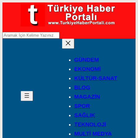
A
r
a
GÜNDEM
EKONOMİ
KÜLTÜR-SANAT
BLOG
MAGAZİN
SPOR
SAĞLIK
TEKNOLOJİ
MULTİ MEDYA