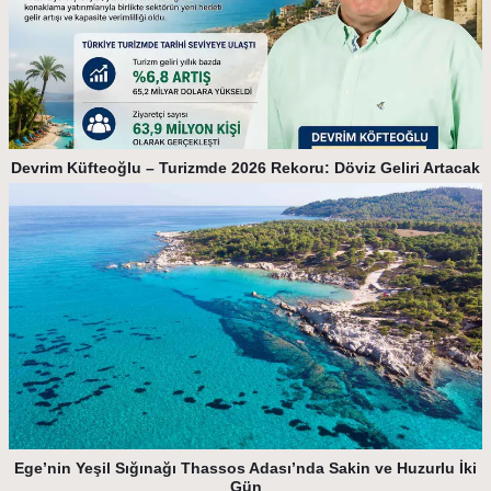
Devrim Küfteoğlu – Turizmde 2026 Rekoru: Döviz Geliri Artacak
Ege’nin Yeşil Sığınağı Thassos Adası’nda Sakin ve Huzurlu İki
Gün