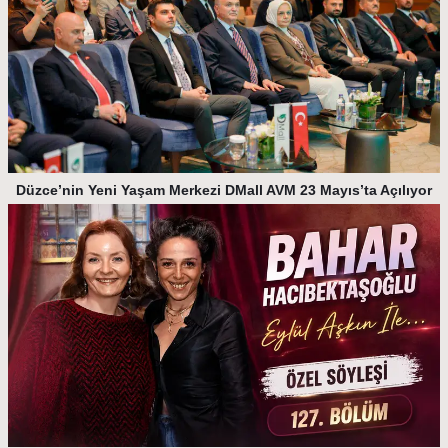
Düzce’nin Yeni Yaşam Merkezi DMall AVM 23 Mayıs’ta Açılıyor