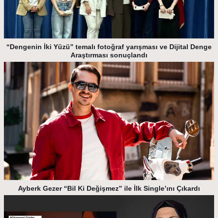
“Dengenin İki Yüzü” temalı fotoğraf yarışması ve Dijital Denge
Araştırması sonuçlandı
Ayberk Gezer “Bil Ki Değişmez” ile İlk Single’ını Çıkardı