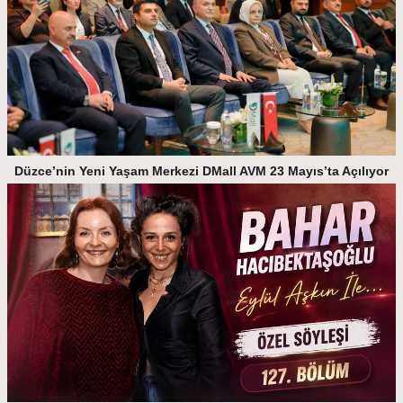
Düzce’nin Yeni Yaşam Merkezi DMall AVM 23 Mayıs’ta Açılıyor