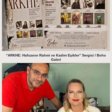
“ARKHE: Hafızanın Rahmi ve Kadim Eşikler” Sergisi / Boho
Galeri