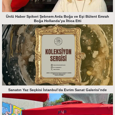
Ünlü Haber Spikeri Şebnem Arda Boğa ve Eşi Bülent Emrah
Boğa Hollanda’ya İltica Etti
Sanatın Yaz Seçkisi İstanbul’da Evrim Sanat Galerisi’nde