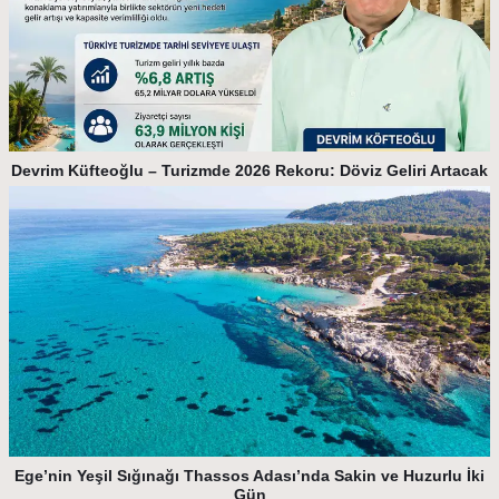
Devrim Küfteoğlu – Turizmde 2026 Rekoru: Döviz Geliri Artacak
Ege’nin Yeşil Sığınağı Thassos Adası’nda Sakin ve Huzurlu İki
Gün