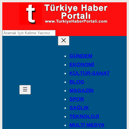
A
r
a
GÜNDEM
EKONOMİ
KÜLTÜR-SANAT
BLOG
MAGAZİN
SPOR
SAĞLIK
TEKNOLOJİ
MULTİ MEDYA