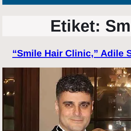
Etiket:
Smi
“Smile Hair Clinic,” Adile S