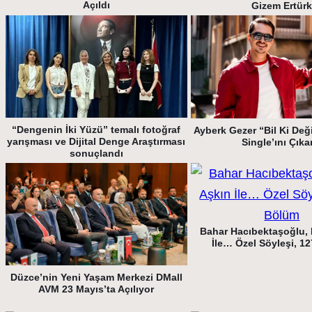
Açıldı
Gizem Ertür
“Dengenin İki Yüzü” temalı fotoğraf
Ayberk Gezer “Bil Ki Deği
yarışması ve Dijital Denge Araştırması
Single’ını Çıka
sonuçlandı
Bahar Hacıbektaşoğlu, 
İle… Özel Söyleşi, 1
Düzce’nin Yeni Yaşam Merkezi DMall
AVM 23 Mayıs’ta Açılıyor