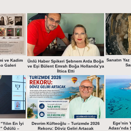
Sanatın Yaz 
mi ve Kadim
Ünlü Haber Spikeri Şebnem Arda Boğa
Sa
ho Galeri
ve Eşi Bülent Emrah Boğa Hollanda’ya
İltica Etti
Ege’nin 
“Yılın En İyi
Devrim Küfteoğlu – Turizmde 2026
Adası’nda 
i” Ödülü –
Rekoru: Döviz Geliri Artacak