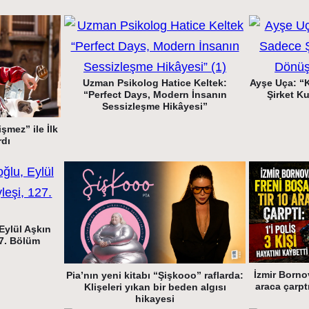
k
Uzman Psikolog Hatice Keltek:
Ayşe Uça: “
“Perfect Days, Modern İnsanın
Şirket K
Sessizleşme Hikâyesi”
şmez” ile İlk
rdı
Eylül Aşkın
27. Bölüm
İzmir Bornov
Pia’nın yeni kitabı “Şişkooo” raflarda:
araca çarptı
Klişeleri yıkan bir beden algısı
hikayesi