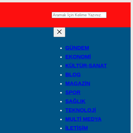
A
r
a
GÜNDEM
EKONOMİ
KÜLTÜR-SANAT
BLOG
MAGAZİN
SPOR
SAĞLIK
TEKNOLOJİ
MULTİ MEDYA
İLETİŞİM