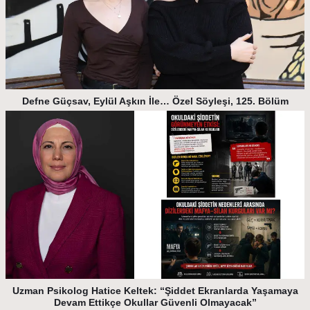
Defne Güçsav, Eylül Aşkın İle… Özel Söyleşi, 125. Bölüm
Uzman Psikolog Hatice Keltek: “Şiddet Ekranlarda Yaşamaya
Devam Ettikçe Okullar Güvenli Olmayacak”