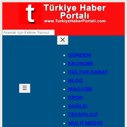
A
r
a
GÜNDEM
EKONOMİ
KÜLTÜR-SANAT
BLOG
MAGAZİN
SPOR
SAĞLIK
TEKNOLOJİ
MULTİ MEDYA