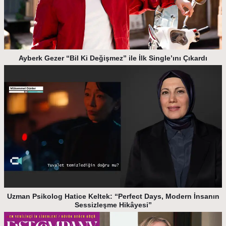
Ayberk Gezer “Bil Ki Değişmez” ile İlk Single’ını Çıkardı
Uzman Psikolog Hatice Keltek: “Perfect Days, Modern İnsanın
Sessizleşme Hikâyesi”