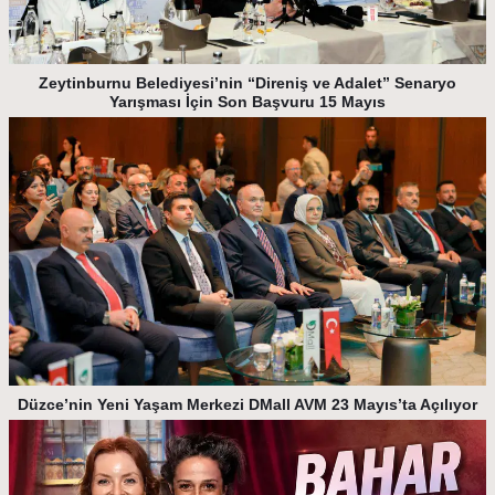
Zeytinburnu Belediyesi’nin “Direniş ve Adalet” Senaryo
Yarışması İçin Son Başvuru 15 Mayıs
Düzce’nin Yeni Yaşam Merkezi DMall AVM 23 Mayıs’ta Açılıyor