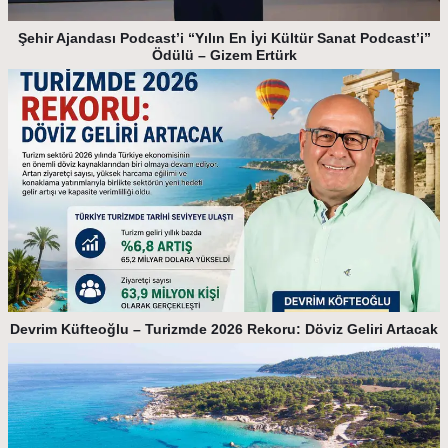
Şehir Ajandası Podcast’i “Yılın En İyi Kültür Sanat Podcast’i”
Ödülü – Gizem Ertürk
Devrim Küfteoğlu – Turizmde 2026 Rekoru: Döviz Geliri Artacak