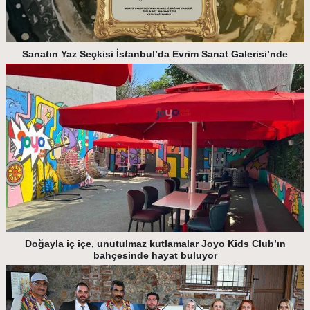
Sanatın Yaz Seçkisi İstanbul’da Evrim Sanat Galerisi’nde
Doğayla iç içe, unutulmaz kutlamalar Joyo Kids Club’ın
bahçesinde hayat buluyor