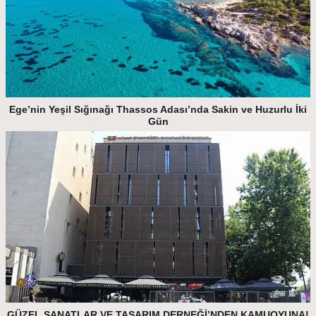
Ege’nin Yeşil Sığınağı Thassos Adası’nda Sakin ve Huzurlu İki
Gün
GÜZEL SANATLAR VE TASARIM DERNEĞİ’NDEN KAMUOYUNA!