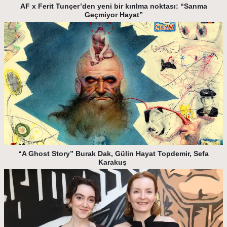
AF x Ferit Tunçer’den yeni bir kırılma noktası: “Sanma
Geçmiyor Hayat”
“A Ghost Story” Burak Dak, Gülin Hayat Topdemir, Sefa
Karakuş