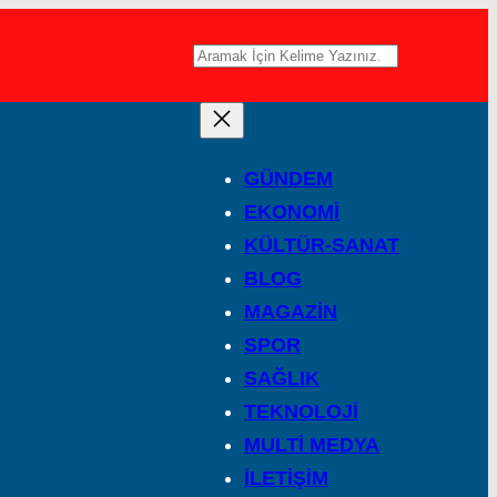
A
r
a
GÜNDEM
EKONOMİ
KÜLTÜR-SANAT
BLOG
MAGAZİN
SPOR
SAĞLIK
TEKNOLOJİ
MULTİ MEDYA
İLETİŞİM