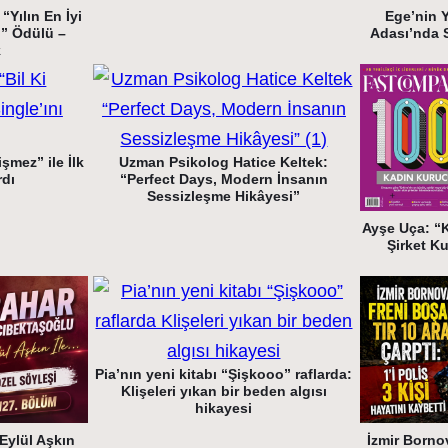
“Yılın En İyi
Ege’nin 
i” Ödülü –
Adası’nda 
k
şmez” ile İlk
Uzman Psikolog Hatice Keltek:
rdı
“Perfect Days, Modern İnsanın
Sessizleşme Hikâyesi”
Ayşe Uça: “
Şirket K
Pia’nın yeni kitabı “Şişkooo” raflarda:
Klişeleri yıkan bir beden algısı
hikayesi
Eylül Aşkın
İzmir Bornov