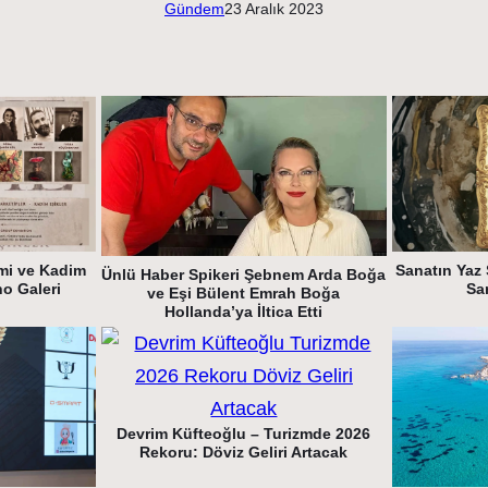
Gündem
23 Aralık 2023
mi ve Kadim
Sanatın Yaz 
Ünlü Haber Spikeri Şebnem Arda Boğa
ho Galeri
Sa
ve Eşi Bülent Emrah Boğa
Hollanda’ya İltica Etti
Devrim Küfteoğlu – Turizmde 2026
Rekoru: Döviz Geliri Artacak