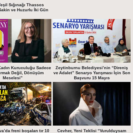
Yeşil Sığınağı Thassos
Sakin ve Huzurlu İki Gün
Kadın Kuruculuğu Sadece
Zeytinburnu Belediyesi’nin “Direniş
urmak Değil, Dönüşüm
ve Adalet” Senaryo Yarışması İçin Son
Meselesi”
Başvuru 15 Mayıs
a’da freni boşalan tır 10
Cevher, Yeni Teklisi “Vurulduysam