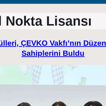
l Nokta Lisansı
ülleri, ÇEVKO Vakfı’nın Düze
Sahiplerini Buldu