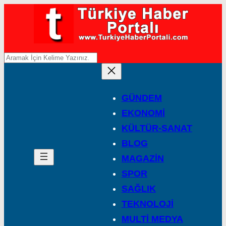
A
r
a
GÜNDEM
EKONOMİ
KÜLTÜR-SANAT
BLOG
MAGAZİN
SPOR
SAĞLIK
TEKNOLOJİ
MULTİ MEDYA