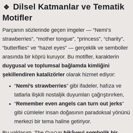
🔹
Dilsel Katmanlar ve Tematik
Motifler
Parçanın sözlerinde geçen imgeler — “Nemi’s
strawberries”, “mother tongue”, “princess”, “charity”,
“butterflies” ve “hazel eyes” — gerçeklik ve semboller
arasında bir köprü kuruyor. Bu motifler, karakterin
duygusal ve toplumsal bağlamda kimliğini
şekillendiren katalizörler
olarak hizmet ediyor:
“
Nemi’s strawberries
” gibi ifadeler, hafıza ve
tatlarla ilişkili nostaljik duyumları çağrıştırırken,
“
Remember even angels can turn out jerks
”
gibi cümleler insan doğasının paradoksal yönünü
merkezi bir tema haline getiriyor.
Bu yaklaşım, The Guv’un
hikâyeyi sembolik bir