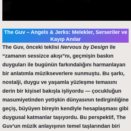
The Guv – Angels & Jerks: Melekler, Serseriler ve
Kayıp Anılar
The Guv, önceki teklisi
Nervous by Design
ile
“zamanın sessizce akışı”nı, geçmişin baskın
duyguları ile bugünün farkındalığını harmanlayan
bir anlatımla müzikseverlere sunmuştu. Bu şarkı,
nostalji, duygu ve yaşamla yüzleşme temasını
derin bir kişisel bakışla işliyordu — çocukluğun
masumiyetinden yetişkin dünyasının tedirginliğine
geçiş, büyüyen bireyin kendiyle hesaplaşması gibi
duygusal katmanlar taşıyordu. Bu perspektif, The
Guv’un müzik anlayışının temel taşlarından biri