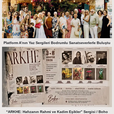
Platform A’nın Yaz Sergileri Bodrumlu Sanatseverlerle Buluştu
“ARKHE: Hafızanın Rahmi ve Kadim Eşikler” Sergisi / Boho