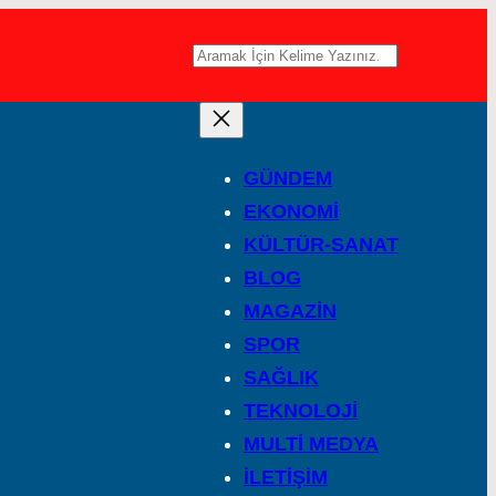
A
r
a
GÜNDEM
EKONOMİ
KÜLTÜR-SANAT
BLOG
MAGAZİN
SPOR
SAĞLIK
TEKNOLOJİ
MULTİ MEDYA
İLETİŞİM