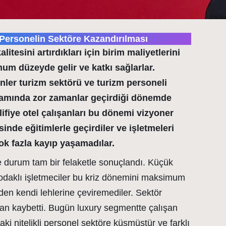
i Personelin Sektöre Kazandırılması
litesini artırdıkları için birim maliyetlerini
m düzeyde gelir ve katkı sağlarlar.
ler turizm sektörü ve turizm personeli
nlamında zor zamanlar geçirdiği dönemde
ifiye otel çalışanları bu dönemi vizyoner
sinde eğitimlerle geçirdiler ve işletmeleri
k fazla kayıp yaşamadılar.
 durum tam bir felaketle sonuçlandı. Küçük
odaklı işletmeciler bu kriz dönemini maksimum
den kendi lehlerine çeviremediler. Sektör
kan kaybetti. Bugün luxury segmentte çalışan
aki nitelikli personel sektöre küsmüştür ve farklı