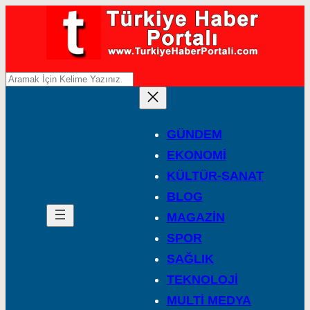
A
r
a
GÜNDEM
EKONOMİ
KÜLTÜR-SANAT
BLOG
MAGAZİN
SPOR
SAĞLIK
TEKNOLOJİ
MULTİ MEDYA