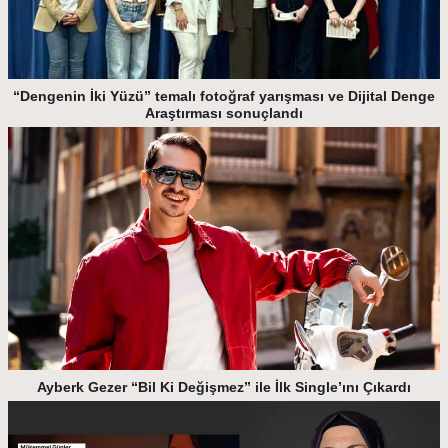
“Dengenin İki Yüzü” temalı fotoğraf yarışması ve Dijital Denge
Araştırması sonuçlandı
Ayberk Gezer “Bil Ki Değişmez” ile İlk Single’ını Çıkardı