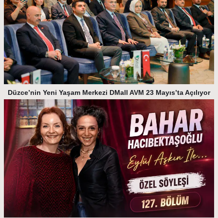
Düzce’nin Yeni Yaşam Merkezi DMall AVM 23 Mayıs’ta Açılıyor