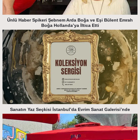
Ünlü Haber Spikeri Şebnem Arda Boğa ve Eşi Bülent Emrah
Boğa Hollanda’ya İltica Etti
Sanatın Yaz Seçkisi İstanbul’da Evrim Sanat Galerisi’nde