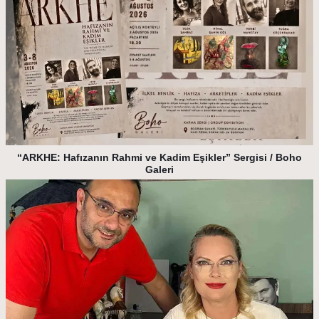
“ARKHE: Hafızanın Rahmi ve Kadim Eşikler” Sergisi / Boho
Galeri