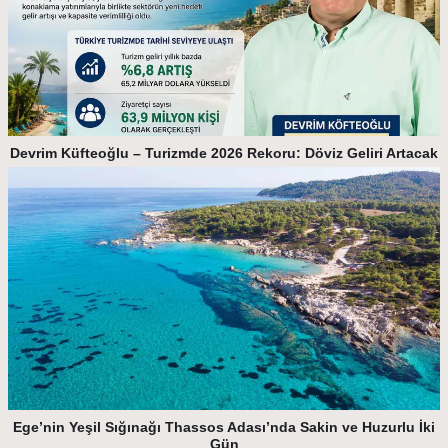
Devrim Küfteoğlu – Turizmde 2026 Rekoru: Döviz Geliri Artacak
Ege’nin Yeşil Sığınağı Thassos Adası’nda Sakin ve Huzurlu İki
Gün