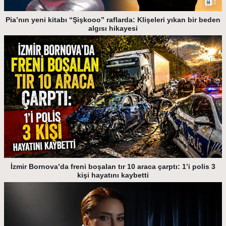
Pia’nın yeni kitabı “Şişkooo” raflarda: Klişeleri yıkan bir beden
algısı hikayesi
İzmir Bornova’da freni boşalan tır 10 araca çarptı: 1’i polis 3
kişi hayatını kaybetti