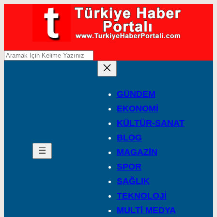
A
r
a
GÜNDEM
EKONOMİ
KÜLTÜR-SANAT
BLOG
MAGAZİN
SPOR
SAĞLIK
TEKNOLOJİ
MULTİ MEDYA