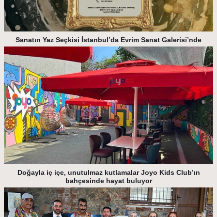
Sanatın Yaz Seçkisi İstanbul’da Evrim Sanat Galerisi’nde
Doğayla iç içe, unutulmaz kutlamalar Joyo Kids Club’ın
bahçesinde hayat buluyor