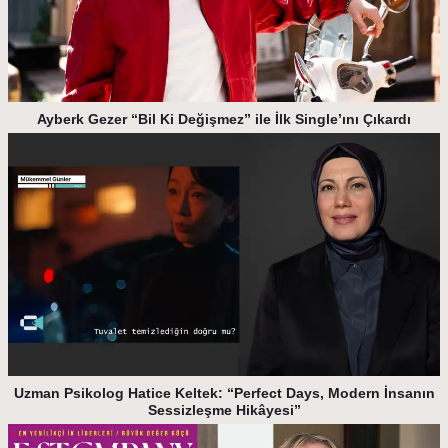
Ayberk Gezer “Bil Ki Değişmez” ile İlk Single’ını Çıkardı
Uzman Psikolog Hatice Keltek: “Perfect Days, Modern İnsanın
Sessizleşme Hikâyesi”