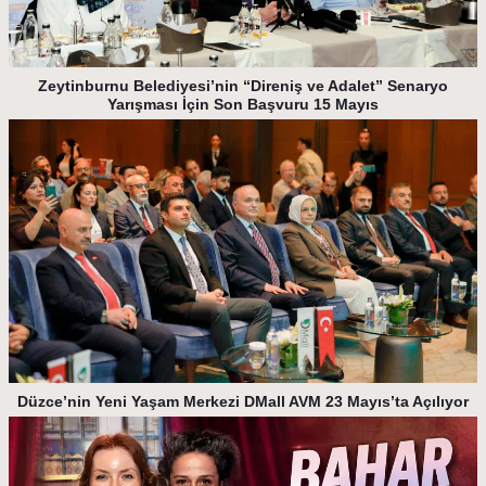
Zeytinburnu Belediyesi’nin “Direniş ve Adalet” Senaryo
Yarışması İçin Son Başvuru 15 Mayıs
Düzce’nin Yeni Yaşam Merkezi DMall AVM 23 Mayıs’ta Açılıyor