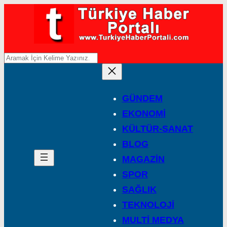
A
r
a
GÜNDEM
EKONOMİ
KÜLTÜR-SANAT
BLOG
MAGAZİN
SPOR
SAĞLIK
TEKNOLOJİ
MULTİ MEDYA