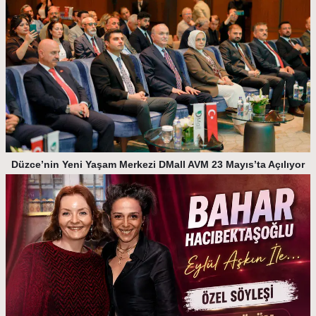
Düzce’nin Yeni Yaşam Merkezi DMall AVM 23 Mayıs’ta Açılıyor