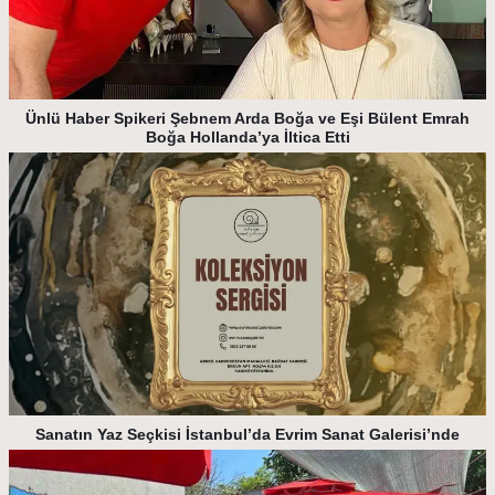
Ünlü Haber Spikeri Şebnem Arda Boğa ve Eşi Bülent Emrah
Boğa Hollanda’ya İltica Etti
Sanatın Yaz Seçkisi İstanbul’da Evrim Sanat Galerisi’nde