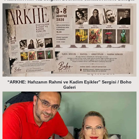
“ARKHE: Hafızanın Rahmi ve Kadim Eşikler” Sergisi / Boho
Galeri