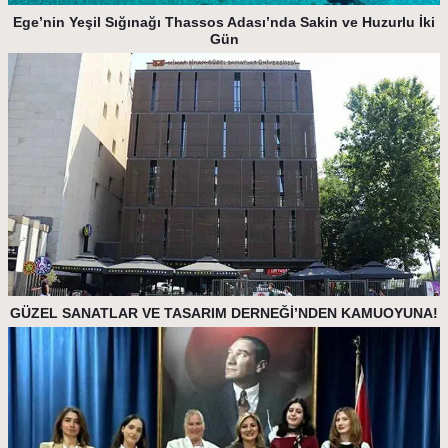
Ege’nin Yeşil Sığınağı Thassos Adası’nda Sakin ve Huzurlu İki
Gün
GÜZEL SANATLAR VE TASARIM DERNEĞİ’NDEN KAMUOYUNA!