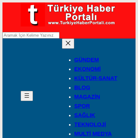
A
r
a
GÜNDEM
EKONOMİ
KÜLTÜR-SANAT
BLOG
MAGAZİN
SPOR
SAĞLIK
TEKNOLOJİ
MULTİ MEDYA