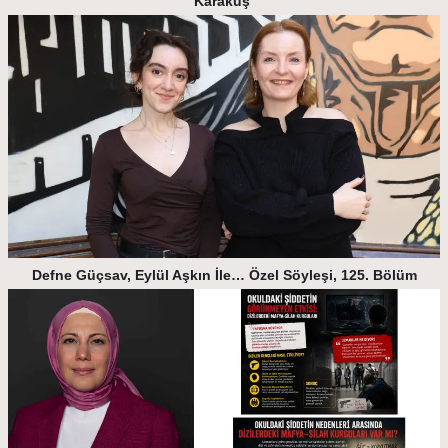
Karakuş
Defne Güçsav, Eylül Aşkın İle… Özel Söyleşi, 125. Bölüm