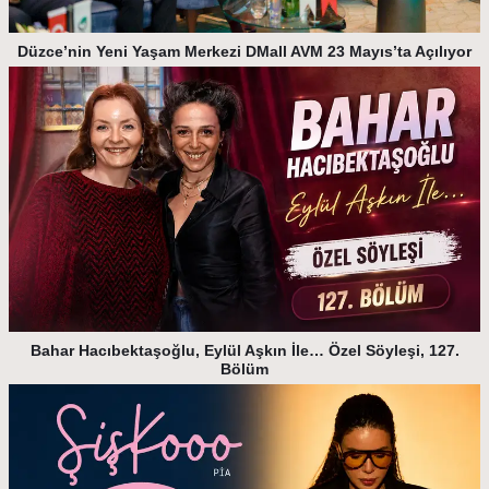
Düzce’nin Yeni Yaşam Merkezi DMall AVM 23 Mayıs’ta Açılıyor
Bahar Hacıbektaşoğlu, Eylül Aşkın İle… Özel Söyleşi, 127.
Bölüm