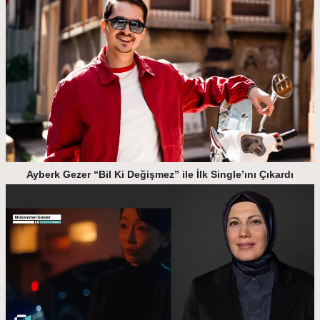
Ayberk Gezer “Bil Ki Değişmez” ile İlk Single’ını Çıkardı