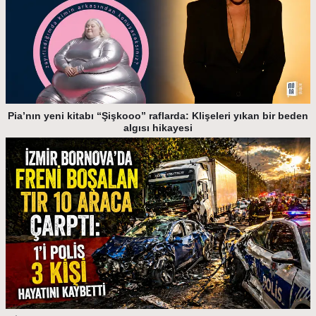
Pia’nın yeni kitabı “Şişkooo” raflarda: Klişeleri yıkan bir beden
algısı hikayesi