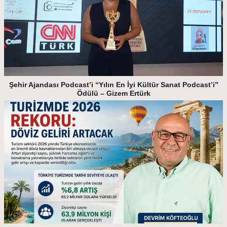
Şehir Ajandası Podcast’i “Yılın En İyi Kültür Sanat Podcast’i”
Ödülü – Gizem Ertürk