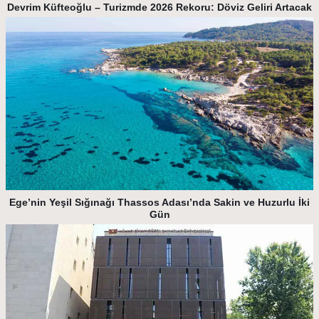
Devrim Küfteoğlu – Turizmde 2026 Rekoru: Döviz Geliri Artacak
Ege’nin Yeşil Sığınağı Thassos Adası’nda Sakin ve Huzurlu İki
Gün