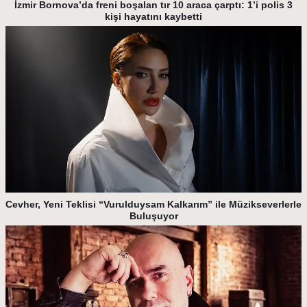
İzmir Bornova’da freni boşalan tır 10 araca çarptı: 1’i polis 3
kişi hayatını kaybetti
Cevher, Yeni Teklisi “Vurulduysam Kalkarım” ile Müzikseverlerle
Buluşuyor