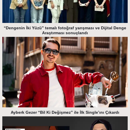
“Dengenin İki Yüzü” temalı fotoğraf yarışması ve Dijital Denge
Araştırması sonuçlandı
Ayberk Gezer “Bil Ki Değişmez” ile İlk Single’ını Çıkardı