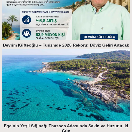
Devrim Küfteoğlu – Turizmde 2026 Rekoru: Döviz Geliri Artacak
Ege’nin Yeşil Sığınağı Thassos Adası’nda Sakin ve Huzurlu İki
Gün