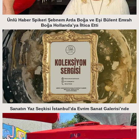
Ünlü Haber Spikeri Şebnem Arda Boğa ve Eşi Bülent Emrah
Boğa Hollanda’ya İltica Etti
Sanatın Yaz Seçkisi İstanbul’da Evrim Sanat Galerisi’nde