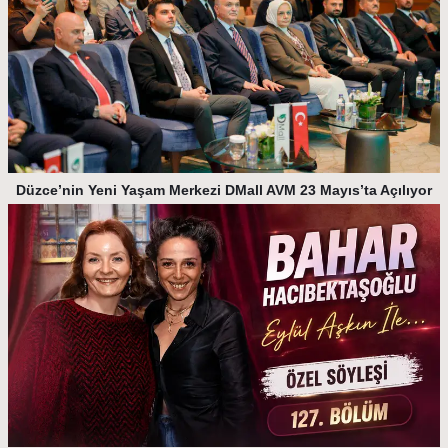
Düzce’nin Yeni Yaşam Merkezi DMall AVM 23 Mayıs’ta Açılıyor