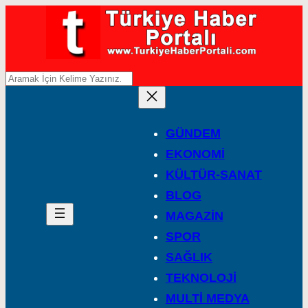
A
r
a
GÜNDEM
EKONOMİ
KÜLTÜR-SANAT
BLOG
MAGAZİN
SPOR
SAĞLIK
TEKNOLOJİ
MULTİ MEDYA