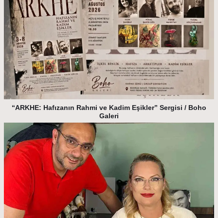
“ARKHE: Hafızanın Rahmi ve Kadim Eşikler” Sergisi / Boho
Galeri