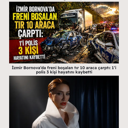
İzmir Bornova’da freni boşalan tır 10 araca çarptı: 1’i
polis 3 kişi hayatını kaybetti