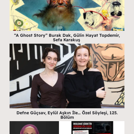
“A Ghost Story” Burak Dak, Gülin Hayat Topdemir,
Sefa Karakuş
Defne Güçsav, Eylül Aşkın İle… Özel Söyleşi, 125.
Bölüm