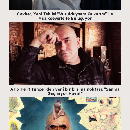
Cevher, Yeni Teklisi “Vurulduysam Kalkarım” ile
Müzikseverlerle Buluşuyor
AF x Ferit Tunçer’den yeni bir kırılma noktası: “Sanma
Geçmiyor Hayat”