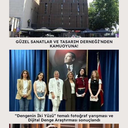
GÜZEL SANATLAR VE TASARIM DERNEĞİ’NDEN
KAMUOYUNA!
“Dengenin İki Yüzü” temalı fotoğraf yarışması ve
Dijital Denge Araştırması sonuçlandı