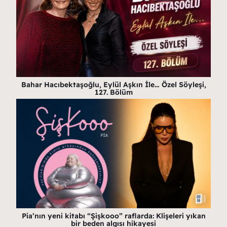
Bahar Hacıbektaşoğlu, Eylül Aşkın İle… Özel Söyleşi,
127. Bölüm
Pia’nın yeni kitabı “Şişkooo” raflarda: Klişeleri yıkan
bir beden algısı hikayesi