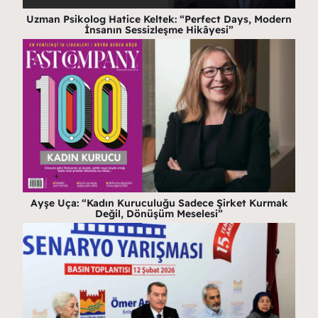
Uzman Psikolog Hatice Keltek: “Perfect Days, Modern
İnsanın Sessizleşme Hikâyesi”
Ayşe Uça: “Kadın Kuruculuğu Sadece Şirket Kurmak
Değil, Dönüşüm Meselesi”