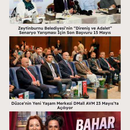
Zeytinburnu Belediyesi’nin “Direniş ve Adalet”
Senaryo Yarışması İçin Son Başvuru 15 Mayıs
Düzce’nin Yeni Yaşam Merkezi DMall AVM 23 Mayıs’ta
Açılıyor