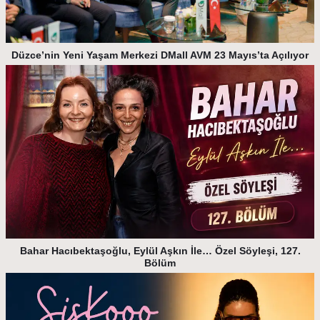
Düzce’nin Yeni Yaşam Merkezi DMall AVM 23 Mayıs’ta Açılıyor
Bahar Hacıbektaşoğlu, Eylül Aşkın İle… Özel Söyleşi, 127.
Bölüm