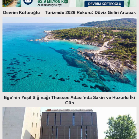
Devrim Küfteoğlu – Turizmde 2026 Rekoru: Döviz Geliri Artacak
Ege’nin Yeşil Sığınağı Thassos Adası’nda Sakin ve Huzurlu İki
Gün