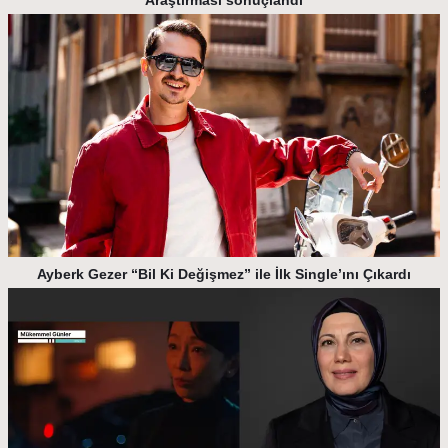
Ayberk Gezer “Bil Ki Değişmez” ile İlk Single’ını Çıkardı