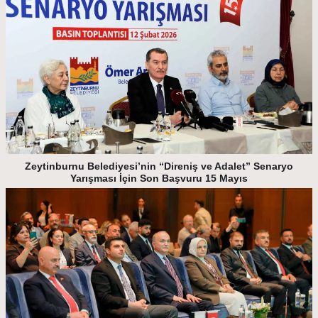
Zeytinburnu Belediyesi’nin “Direniş ve Adalet” Senaryo
Yarışması İçin Son Başvuru 15 Mayıs