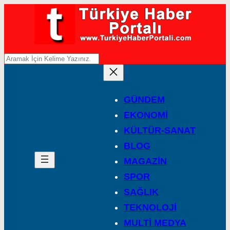
A
r
a
GÜNDEM
EKONOMİ
KÜLTÜR-SANAT
BLOG
MAGAZİN
SPOR
SAĞLIK
TEKNOLOJİ
MULTİ MEDYA