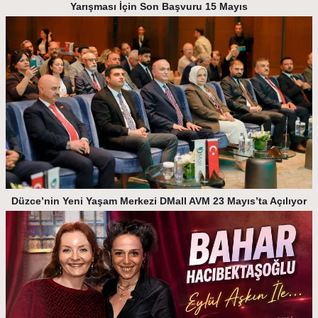
Yarışması İçin Son Başvuru 15 Mayıs
Düzce’nin Yeni Yaşam Merkezi DMall AVM 23 Mayıs’ta Açılıyor