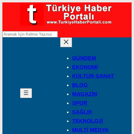
A
r
a
GÜNDEM
EKONOMİ
KÜLTÜR-SANAT
BLOG
MAGAZİN
SPOR
SAĞLIK
TEKNOLOJİ
MULTİ MEDYA