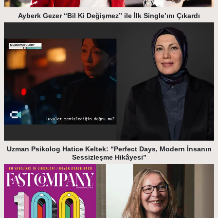
Ayberk Gezer “Bil Ki Değişmez” ile İlk Single’ını Çıkardı
Uzman Psikolog Hatice Keltek: “Perfect Days, Modern İnsanın
Sessizleşme Hikâyesi”