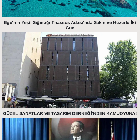
Ege’nin Yeşil Sığınağı Thassos Adası’nda Sakin ve Huzurlu İki
Gün
GÜZEL SANATLAR VE TASARIM DERNEĞİ’NDEN KAMUOYUNA!