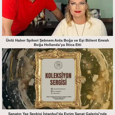
Ünlü Haber Spikeri Şebnem Arda Boğa ve Eşi Bülent Emrah
Boğa Hollanda’ya İltica Etti
Sanatın Yaz Seçkisi İstanbul’da Evrim Sanat Galerisi’nde