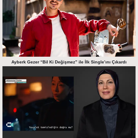
Ayberk Gezer “Bil Ki Değişmez” ile İlk Single’ını Çıkardı