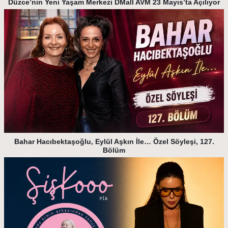
Düzce’nin Yeni Yaşam Merkezi DMall AVM 23 Mayıs’ta Açılıyor
Bahar Hacıbektaşoğlu, Eylül Aşkın İle… Özel Söyleşi, 127.
Bölüm