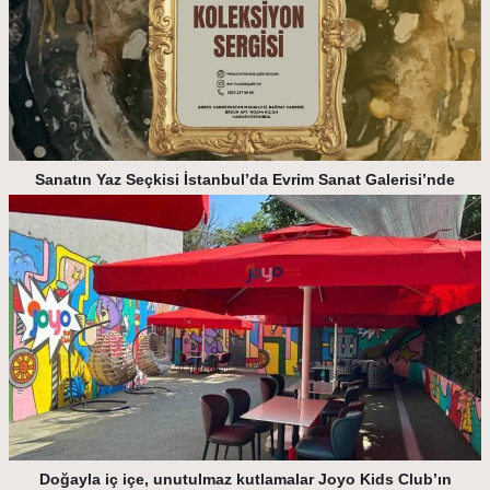
Sanatın Yaz Seçkisi İstanbul’da Evrim Sanat Galerisi’nde
Doğayla iç içe, unutulmaz kutlamalar Joyo Kids Club’ın