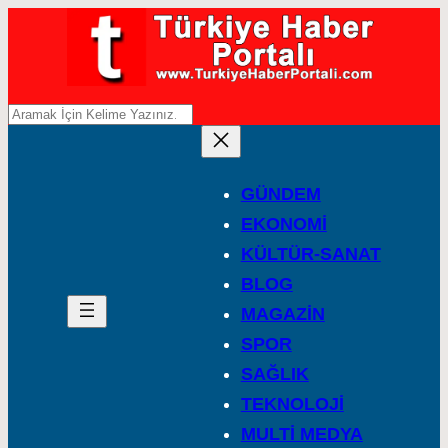
A
r
a
GÜNDEM
EKONOMİ
KÜLTÜR-SANAT
BLOG
MAGAZİN
SPOR
SAĞLIK
TEKNOLOJİ
MULTİ MEDYA