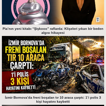
Pia’nın yeni kitabı “Şişkooo” raflarda: Klişeleri yıkan bir beden
algısı hikayesi
İzmir Bornova’da freni boşalan tır 10 araca çarptı: 1’i polis 3
kişi hayatını kaybetti