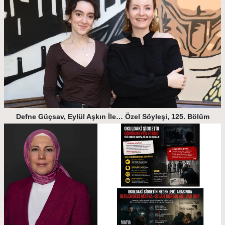
Defne Güçsav, Eylül Aşkın İle… Özel Söyleşi, 125. Bölüm