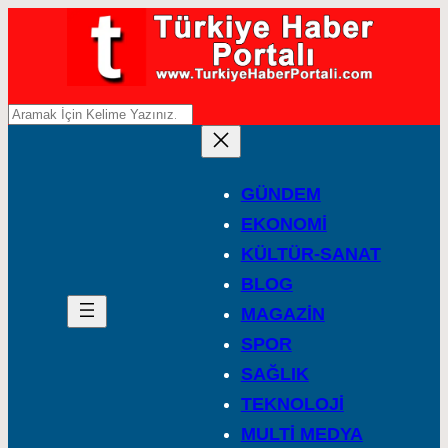
A
r
a
GÜNDEM
EKONOMİ
KÜLTÜR-SANAT
BLOG
MAGAZİN
SPOR
SAĞLIK
TEKNOLOJİ
MULTİ MEDYA