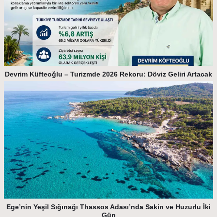
Devrim Küfteoğlu – Turizmde 2026 Rekoru: Döviz Geliri Artacak
Ege’nin Yeşil Sığınağı Thassos Adası’nda Sakin ve Huzurlu İki
Gün