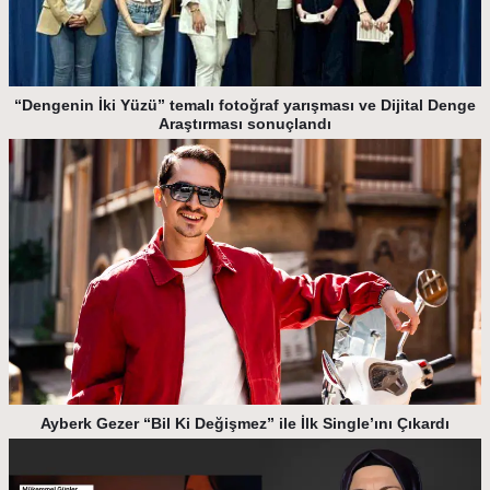
“Dengenin İki Yüzü” temalı fotoğraf yarışması ve Dijital Denge
Araştırması sonuçlandı
Ayberk Gezer “Bil Ki Değişmez” ile İlk Single’ını Çıkardı