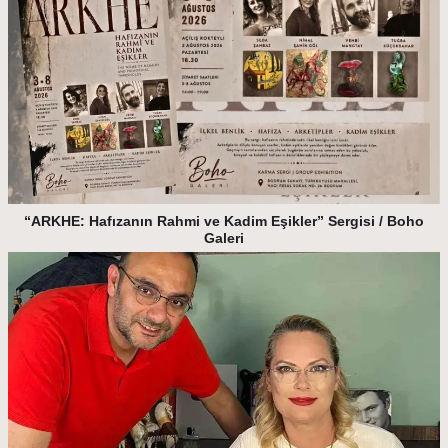
“ARKHE: Hafızanın Rahmi ve Kadim Eşikler” Sergisi / Boho
Galeri