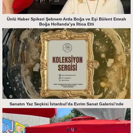
Ünlü Haber Spikeri Şebnem Arda Boğa ve Eşi Bülent Emrah
Boğa Hollanda’ya İltica Etti
Sanatın Yaz Seçkisi İstanbul’da Evrim Sanat Galerisi’nde