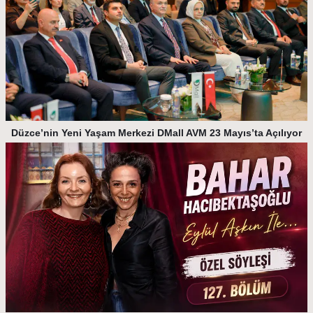
Düzce’nin Yeni Yaşam Merkezi DMall AVM 23 Mayıs’ta Açılıyor