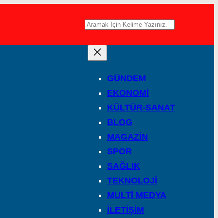
A
r
a
GÜNDEM
EKONOMİ
KÜLTÜR-SANAT
BLOG
MAGAZİN
SPOR
SAĞLIK
TEKNOLOJİ
MULTİ MEDYA
İLETİŞİM