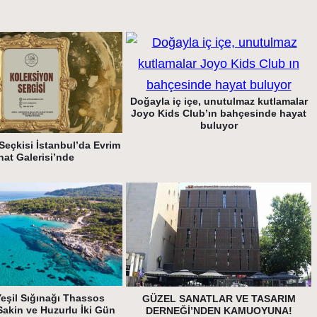
Doğayla iç içe, unutulmaz kutlamalar
Joyo Kids Club’ın bahçesinde hayat
buluyor
Seçkisi İstanbul’da Evrim
nat Galerisi’nde
Yeşil Sığınağı Thassos
GÜZEL SANATLAR VE TASARIM
akin ve Huzurlu İki Gün
DERNEĞİ’NDEN KAMUOYUNA!