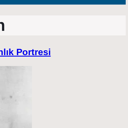
n
lık Portresi