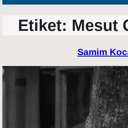
Etiket:
Mesut 
Samim Kocag