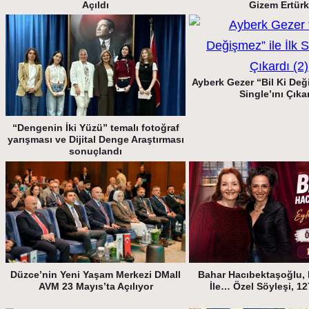
Açıldı
Gizem Ertürk
Ayberk Gezer “Bil Ki Deği
Single’ını Çıka
“Dengenin İki Yüzü” temalı fotoğraf
yarışması ve Dijital Denge Araştırması
sonuçlandı
Düzce’nin Yeni Yaşam Merkezi DMall
Bahar Hacıbektaşoğlu, 
AVM 23 Mayıs’ta Açılıyor
İle… Özel Söyleşi, 1