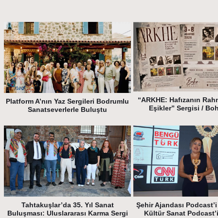
“ARKHE: Hafızanın Rah
Platform A’nın Yaz Sergileri Bodrumlu
Eşikler” Sergisi / Bo
Sanatseverlerle Buluştu
Tahtakuşlar’da 35. Yıl Sanat
Şehir Ajandası Podcast’i 
Buluşması: Uluslararası Karma Sergi
Kültür Sanat Podcast’