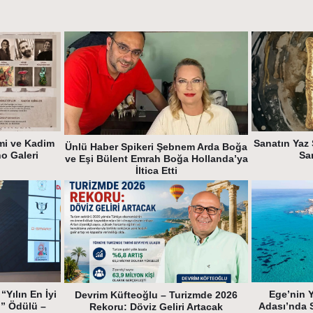
mi ve Kadim
Sanatın Yaz 
Ünlü Haber Spikeri Şebnem Arda Boğa
ho Galeri
Sa
ve Eşi Bülent Emrah Boğa Hollanda’ya
İltica Etti
“Yılın En İyi
Ege’nin 
Devrim Küfteoğlu – Turizmde 2026
i” Ödülü –
Adası’nda S
Rekoru: Döviz Geliri Artacak