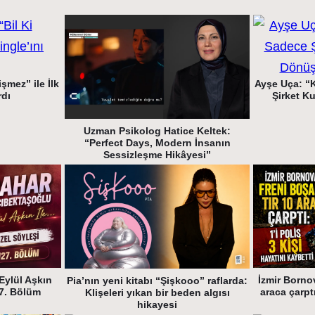
şmez” ile İlk
Ayşe Uça: “
rdı
Şirket K
Uzman Psikolog Hatice Keltek:
“Perfect Days, Modern İnsanın
Sessizleşme Hikâyesi”
Eylül Aşkın
İzmir Bornov
Pia’nın yeni kitabı “Şişkooo” raflarda:
27. Bölüm
araca çarptı
Klişeleri yıkan bir beden algısı
hikayesi