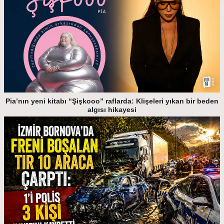
Pia’nın yeni kitabı “Şişkooo” raflarda: Klişeleri yıkan bir beden
algısı hikayesi