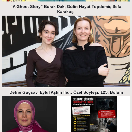
“A Ghost Story” Burak Dak, Gülin Hayat Topdemir, Sefa
Karakuş
Defne Güçsav, Eylül Aşkın İle… Özel Söyleşi, 125. Bölüm