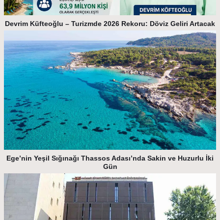
Devrim Küfteoğlu – Turizmde 2026 Rekoru: Döviz Geliri Artacak
Ege’nin Yeşil Sığınağı Thassos Adası’nda Sakin ve Huzurlu İki
Gün