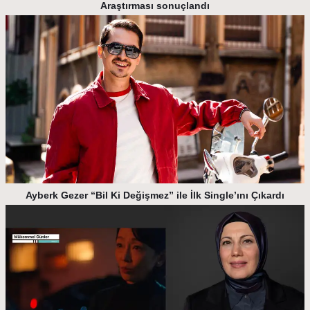
Araştırması sonuçlandı
Ayberk Gezer “Bil Ki Değişmez” ile İlk Single’ını Çıkardı