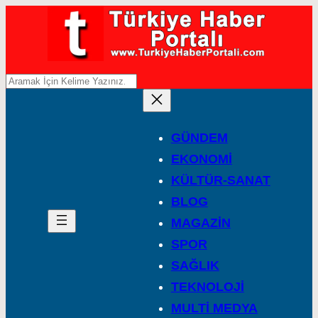
A
r
a
GÜNDEM
EKONOMİ
KÜLTÜR-SANAT
BLOG
MAGAZİN
SPOR
SAĞLIK
TEKNOLOJİ
MULTİ MEDYA