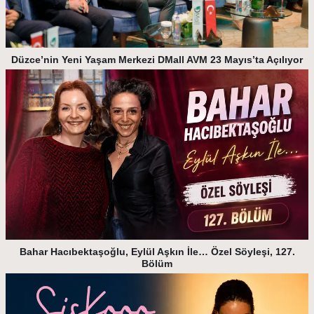
Düzce’nin Yeni Yaşam Merkezi DMall AVM 23 Mayıs’ta Açılıyor
Bahar Hacıbektaşoğlu, Eylül Aşkın İle… Özel Söyleşi, 127.
Bölüm