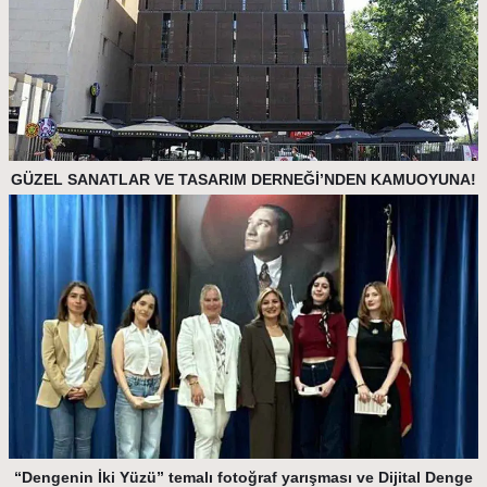
GÜZEL SANATLAR VE TASARIM DERNEĞİ’NDEN KAMUOYUNA!
“Dengenin İki Yüzü” temalı fotoğraf yarışması ve Dijital Denge