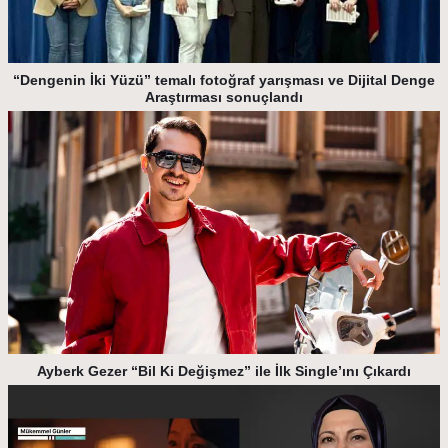
“Dengenin İki Yüzü” temalı fotoğraf yarışması ve Dijital Denge
Araştırması sonuçlandı
Ayberk Gezer “Bil Ki Değişmez” ile İlk Single’ını Çıkardı