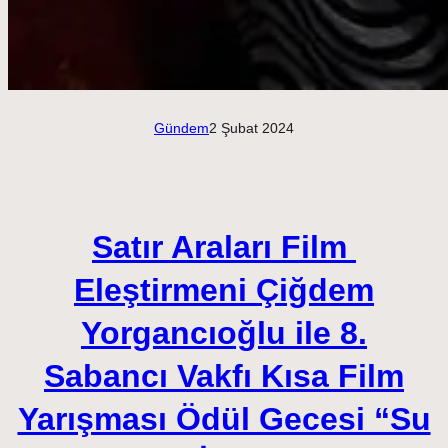
Gündem
2 Şubat 2024
Satır Araları Film
Eleştirmeni Çiğdem
Yorgancıoğlu ile 8.
Sabancı Vakfı Kısa Film
Yarışması Ödül Gecesi “Su