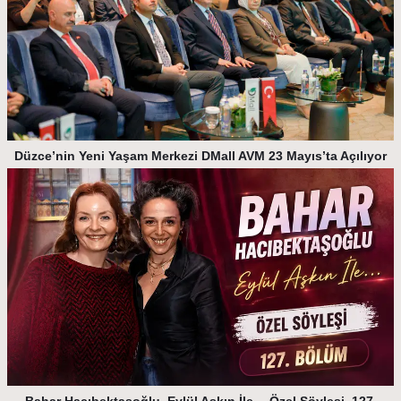
Düzce’nin Yeni Yaşam Merkezi DMall AVM 23 Mayıs’ta Açılıyor
Bahar Hacıbektaşoğlu, Eylül Aşkın İle… Özel Söyleşi, 127.