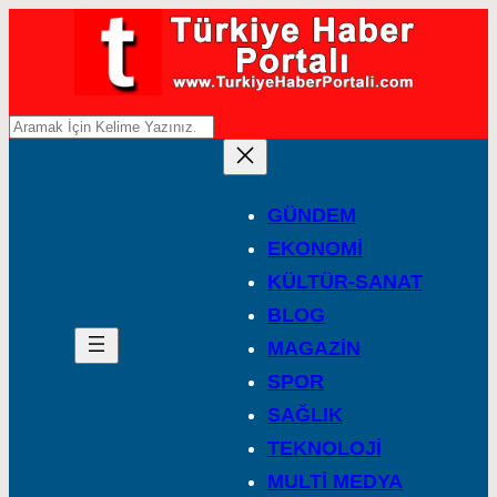
A
r
a
GÜNDEM
EKONOMİ
KÜLTÜR-SANAT
BLOG
MAGAZİN
SPOR
SAĞLIK
TEKNOLOJİ
MULTİ MEDYA