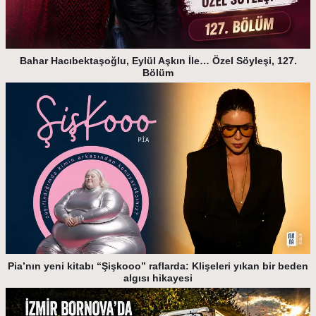
Bahar Hacıbektaşoğlu, Eylül Aşkın İle… Özel Söyleşi, 127.
Bölüm
Pia’nın yeni kitabı “Şişkooo” raflarda: Klişeleri yıkan bir beden
algısı hikayesi