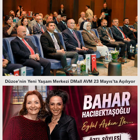
Düzce’nin Yeni Yaşam Merkezi DMall AVM 23 Mayıs’ta Açılıyor