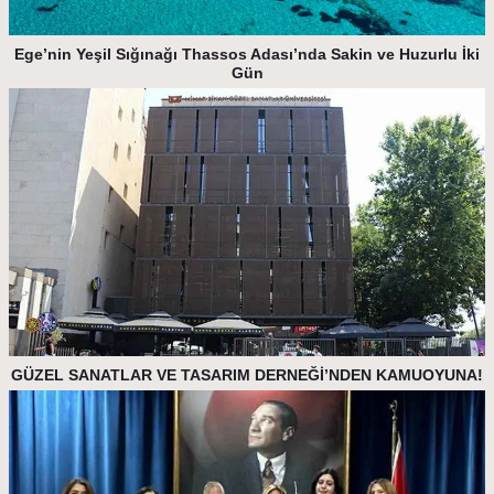
Ege’nin Yeşil Sığınağı Thassos Adası’nda Sakin ve Huzurlu İki
Gün
GÜZEL SANATLAR VE TASARIM DERNEĞİ’NDEN KAMUOYUNA!