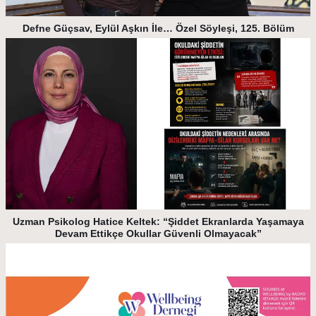
Defne Güçsav, Eylül Aşkın İle… Özel Söyleşi, 125. Bölüm
Uzman Psikolog Hatice Keltek: “Şiddet Ekranlarda Yaşamaya
Devam Ettikçe Okullar Güvenli Olmayacak”