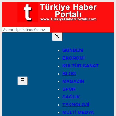
A
r
a
GÜNDEM
EKONOMİ
KÜLTÜR-SANAT
BLOG
MAGAZİN
SPOR
SAĞLIK
TEKNOLOJİ
MULTİ MEDYA