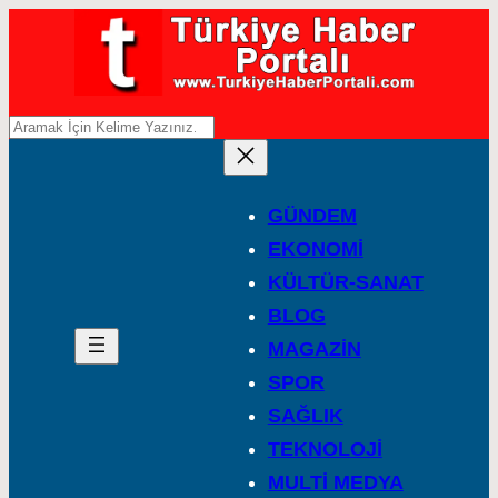
A
r
a
GÜNDEM
EKONOMİ
KÜLTÜR-SANAT
BLOG
MAGAZİN
SPOR
SAĞLIK
TEKNOLOJİ
MULTİ MEDYA