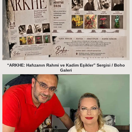
“ARKHE: Hafızanın Rahmi ve Kadim Eşikler” Sergisi / Boho
Galeri