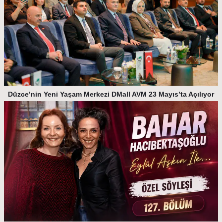
Düzce’nin Yeni Yaşam Merkezi DMall AVM 23 Mayıs’ta Açılıyor