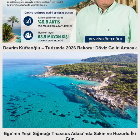
Devrim Küfteoğlu – Turizmde 2026 Rekoru: Döviz Geliri Artacak
Ege’nin Yeşil Sığınağı Thassos Adası’nda Sakin ve Huzurlu İki
Gün