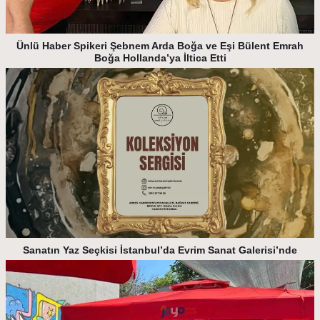
Ünlü Haber Spikeri Şebnem Arda Boğa ve Eşi Bülent Emrah
Boğa Hollanda’ya İltica Etti
Sanatın Yaz Seçkisi İstanbul’da Evrim Sanat Galerisi’nde