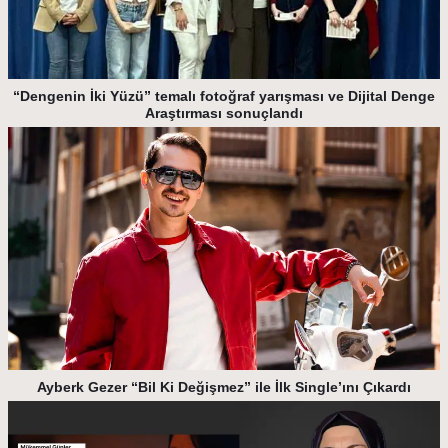
“Dengenin İki Yüzü” temalı fotoğraf yarışması ve Dijital Denge
Araştırması sonuçlandı
Ayberk Gezer “Bil Ki Değişmez” ile İlk Single’ını Çıkardı