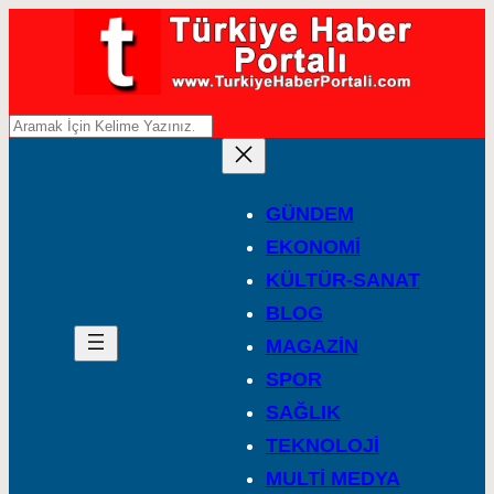
A
r
a
GÜNDEM
EKONOMİ
KÜLTÜR-SANAT
BLOG
MAGAZİN
SPOR
SAĞLIK
TEKNOLOJİ
MULTİ MEDYA