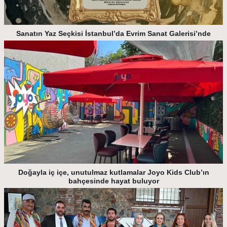
Sanatın Yaz Seçkisi İstanbul’da Evrim Sanat Galerisi’nde
Doğayla iç içe, unutulmaz kutlamalar Joyo Kids Club’ın
bahçesinde hayat buluyor