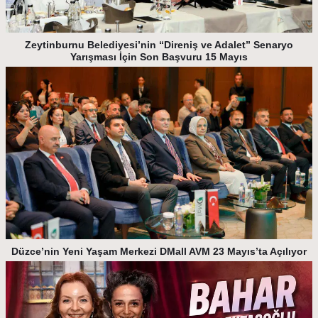
Zeytinburnu Belediyesi’nin “Direniş ve Adalet” Senaryo
Yarışması İçin Son Başvuru 15 Mayıs
Düzce’nin Yeni Yaşam Merkezi DMall AVM 23 Mayıs’ta Açılıyor