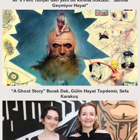
Geçmiyor Hayat”
“A Ghost Story” Burak Dak, Gülin Hayat Topdemir, Sefa
Karakuş