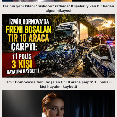
Pia’nın yeni kitabı “Şişkooo” raflarda: Klişeleri yıkan bir beden
algısı hikayesi
İzmir Bornova’da freni boşalan tır 10 araca çarptı: 1’i polis 3
kişi hayatını kaybetti