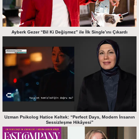
Ayberk Gezer “Bil Ki Değişmez” ile İlk Single’ını Çıkardı
Uzman Psikolog Hatice Keltek: “Perfect Days, Modern İnsanın
Sessizleşme Hikâyesi”