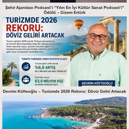
Şehir Ajandası Podcast’i “Yılın En İyi Kültür Sanat Podcast’i”
Ödülü – Gizem Ertürk
Devrim Küfteoğlu – Turizmde 2026 Rekoru: Döviz Geliri Artacak