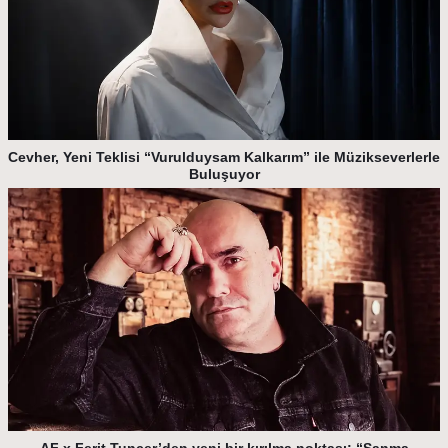
Cevher, Yeni Teklisi “Vurulduysam Kalkarım” ile Müzikseverlerle
Buluşuyor
AF x Ferit Tunçer’den yeni bir kırılma noktası: “Sanma