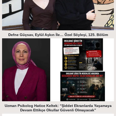
Defne Güçsav, Eylül Aşkın İle… Özel Söyleşi, 125. Bölüm
Uzman Psikolog Hatice Keltek: “Şiddet Ekranlarda Yaşamaya
Devam Ettikçe Okullar Güvenli Olmayacak”