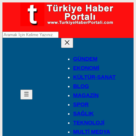
A
r
a
GÜNDEM
EKONOMİ
KÜLTÜR-SANAT
BLOG
MAGAZİN
SPOR
SAĞLIK
TEKNOLOJİ
MULTİ MEDYA