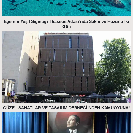
Ege’nin Yeşil Sığınağı Thassos Adası’nda Sakin ve Huzurlu İki
Gün
GÜZEL SANATLAR VE TASARIM DERNEĞİ’NDEN KAMUOYUNA!