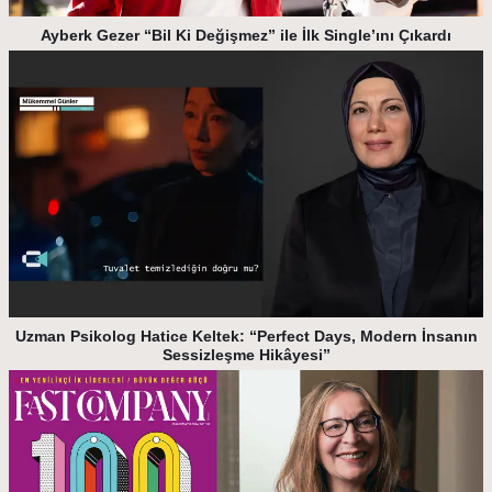
Ayberk Gezer “Bil Ki Değişmez” ile İlk Single’ını Çıkardı
Uzman Psikolog Hatice Keltek: “Perfect Days, Modern İnsanın
Sessizleşme Hikâyesi”