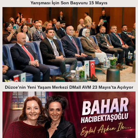
Yarışması İçin Son Başvuru 15 Mayıs
Düzce’nin Yeni Yaşam Merkezi DMall AVM 23 Mayıs’ta Açılıyor