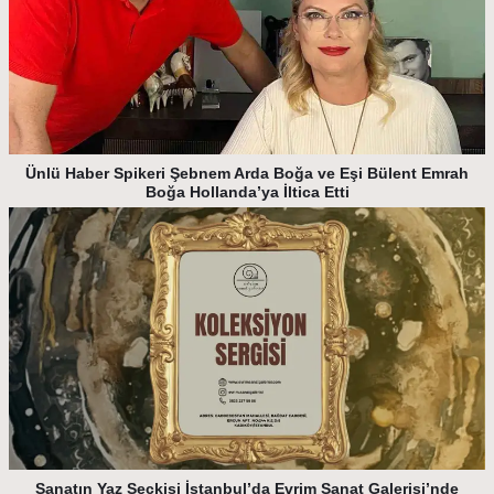
Ünlü Haber Spikeri Şebnem Arda Boğa ve Eşi Bülent Emrah
Boğa Hollanda’ya İltica Etti
Sanatın Yaz Seçkisi İstanbul’da Evrim Sanat Galerisi’nde