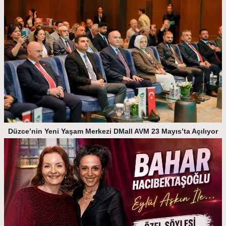
Düzce’nin Yeni Yaşam Merkezi DMall AVM 23 Mayıs’ta Açılıyor