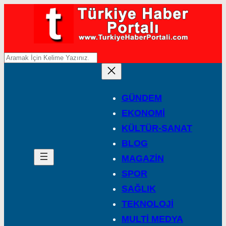
A
r
a
GÜNDEM
EKONOMİ
KÜLTÜR-SANAT
BLOG
MAGAZİN
SPOR
SAĞLIK
TEKNOLOJİ
MULTİ MEDYA