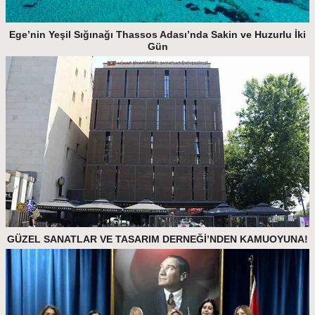
Ege’nin Yeşil Sığınağı Thassos Adası’nda Sakin ve Huzurlu İki
Gün
GÜZEL SANATLAR VE TASARIM DERNEĞİ’NDEN KAMUOYUNA!