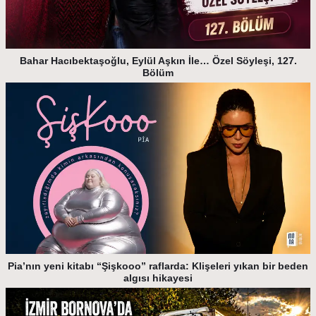
Bahar Hacıbektaşoğlu, Eylül Aşkın İle… Özel Söyleşi, 127.
Bölüm
Pia’nın yeni kitabı “Şişkooo” raflarda: Klişeleri yıkan bir beden
algısı hikayesi