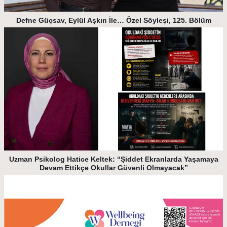
Defne Güçsav, Eylül Aşkın İle… Özel Söyleşi, 125. Bölüm
Uzman Psikolog Hatice Keltek: “Şiddet Ekranlarda Yaşamaya
Devam Ettikçe Okullar Güvenli Olmayacak”