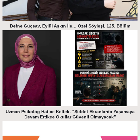
Defne Güçsav, Eylül Aşkın İle… Özel Söyleşi, 125. Bölüm
Uzman Psikolog Hatice Keltek: “Şiddet Ekranlarda Yaşamaya
Devam Ettikçe Okullar Güvenli Olmayacak”