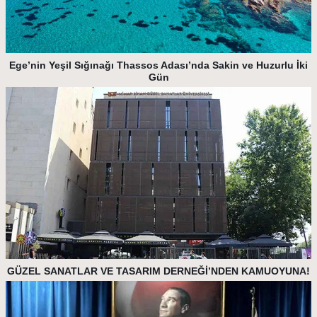
Ege’nin Yeşil Sığınağı Thassos Adası’nda Sakin ve Huzurlu İki
Gün
GÜZEL SANATLAR VE TASARIM DERNEĞİ’NDEN KAMUOYUNA!