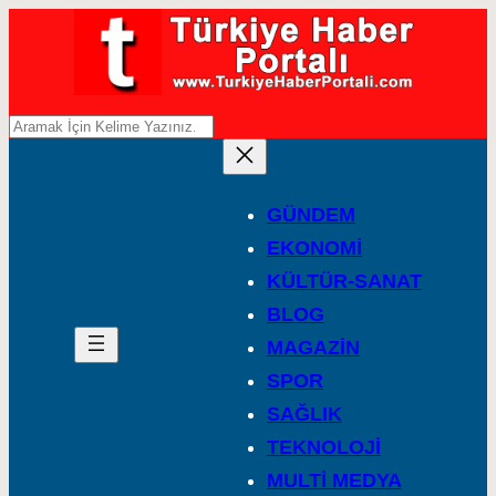
A
r
a
GÜNDEM
EKONOMİ
KÜLTÜR-SANAT
BLOG
MAGAZİN
SPOR
SAĞLIK
TEKNOLOJİ
MULTİ MEDYA