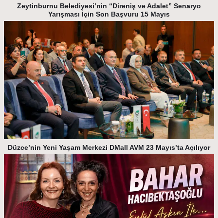
Zeytinburnu Belediyesi’nin “Direniş ve Adalet” Senaryo
Yarışması İçin Son Başvuru 15 Mayıs
Düzce’nin Yeni Yaşam Merkezi DMall AVM 23 Mayıs’ta Açılıyor