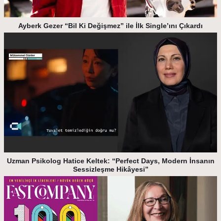
Ayberk Gezer “Bil Ki Değişmez” ile İlk Single’ını Çıkardı
Uzman Psikolog Hatice Keltek: “Perfect Days, Modern İnsanın
Sessizleşme Hikâyesi”